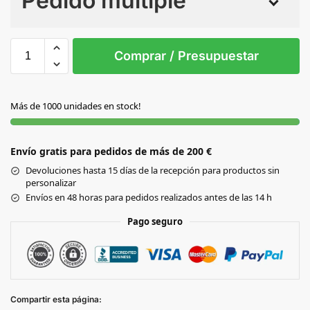
Pedido múltiple
Sin Imprimir
1 tinta
2 tintas
Todo color
S/T
Comprar / Presupuestar
AMARILLO
Más de 1000 unidades en stock!
AZUL
Envío gratis para pedidos de más de 200 €
BLANCO
Devoluciones hasta 15 días de la recepción para productos sin
personalizar
NEGRO
Envíos en 48 horas para pedidos realizados antes de las 14 h
Pago seguro
ROJO
VERDE
Compartir esta página: