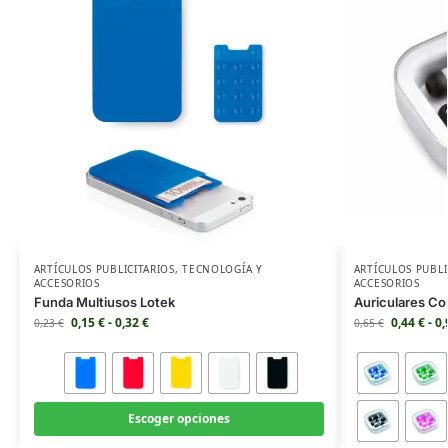
ARTÍCULOS PUBLICITARIOS
,
TECNOLOGÍA Y
ARTÍCULOS PUBLI
ACCESORIOS
ACCESORIOS
Funda Multiusos Lotek
Auriculares Co
0,15
€
-
0,32
€
0,44
€
-
0
0,23
€
0,65
€
Escoger opciones