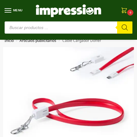
MENU
0
⚠️ Estamos en pruebas. Si algo falla, ¡Perdón!⚠️
Inicio
Artículos publicitarios
Cable Cargador Doffer
/
/