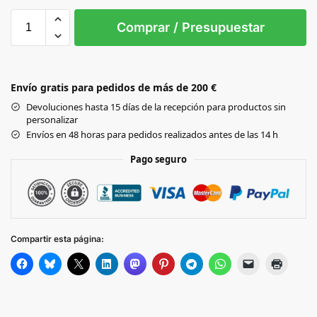
Sin Imprimir
1 tinta
2 tintas
Todo color
3XL
4XL
5XL
L
M
S
Comprar / Presupuestar
Black
Envío gratis para pedidos de más de 200 €
GREY
Devoluciones hasta 15 días de la recepción para productos sin
personalizar
BARK
Envíos en 48 horas para pedidos realizados antes de las 14 h
Pago seguro
Compartir esta página: