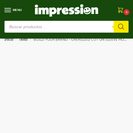
MENU
0
⚠️ Estamos en pruebas. Si algo falla, ¡Perdón!⚠️
Inicio
Textil
BUILD YOUR BRAND – OVERSIZED CUT ON SLEEVE HOODY
/
/