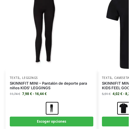
TEXTIL
,
LEGGINGS
TEXTIL
,
CAMISET
SKINNIFIT MINI – Pantalón de deporte para
SKINNIFIT MINI
niños KIDS’ LEGGINGS
KIDS FEEL GO
7,98
€
-
16,44
€
4,02
€
-
8
11,74
€
5,91
€
Escoger opciones