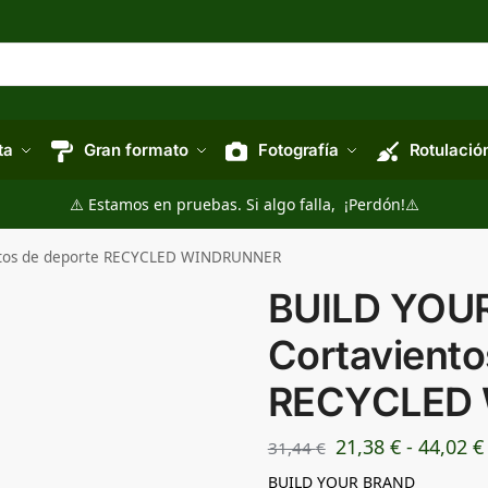
ta
Gran formato
Fotografía
Rotulació
⚠️ Estamos en pruebas. Si algo falla, ¡Perdón!⚠️
ntos de deporte RECYCLED WINDRUNNER
BUILD YOU
Cortaviento
RECYCLED
21,38
€
-
44,02
€
31,44
€
BUILD YOUR BRAND