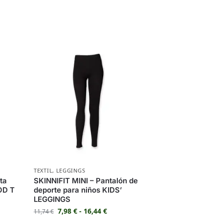
TEXTIL
,
LEGGINGS
ta
SKINNIFIT MINI – Pantalón de
OD T
deporte para niños KIDS’
LEGGINGS
7,98
€
-
16,44
€
11,74
€