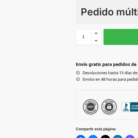
Pedido múlt
Sin Imprimir
1 tinta
2
3XL
L
BLACK/BLACK
Envío gratis para pedidos de
Devoluciones hasta 15 días de 
Envíos en 48 horas para pedido
Compartir esta página: