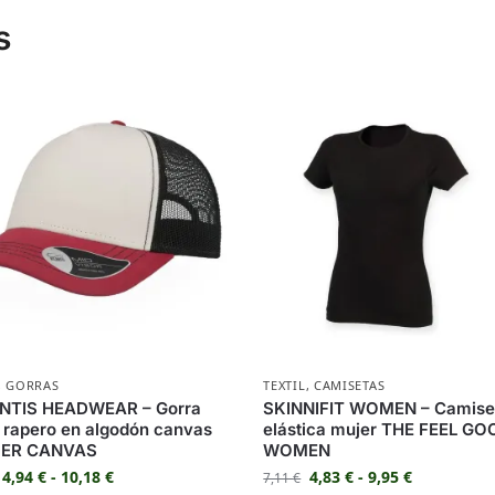
s
,
GORRAS
TEXTIL
,
CAMISETAS
NTIS HEADWEAR – Gorra
SKINNIFIT WOMEN – Camise
o rapero en algodón canvas
elástica mujer THE FEEL GO
ER CANVAS
WOMEN
4,94
€
-
10,18
€
4,83
€
-
9,95
€
7,11
€