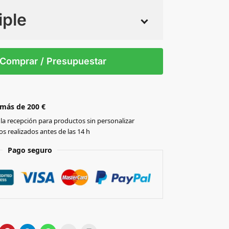
iple
 tintas
Todo color
M
S
XXL
XL
Comprar / Presupuestar
 más de 200 €
la recepción para productos sin personalizar
s realizados antes de las 14 h
Pago seguro