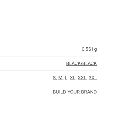
0,561 g
BLACK/BLACK
S
,
M
,
L
,
XL
,
XXL
,
3XL
BUILD YOUR BRAND