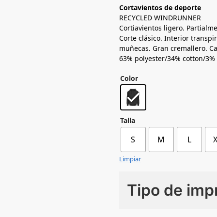
Cortavientos de deporte
RECYCLED WINDRUNNER
Cortiavientos ligero. Partialm
Corte clásico. Interior transpir
muñecas. Gran cremallero. Ca
63% polyester/34% cotton/3%
Color
Talla
S
M
L
Limpiar
Tipo de imp
Numero de colores