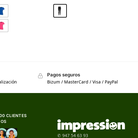
Pagos seguros
lización
Bizum / MasterCard / Visa / PayPal
500 CLIENTES
HOS
✆ 947 54 63 93