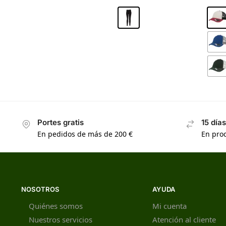
Portes gratis
15 día
En pedidos de más de 200 €
En prod
NOSOTROS
AYUDA
Quiénes somos
Mi cuenta
Nuestros servicios
Atención al cliente