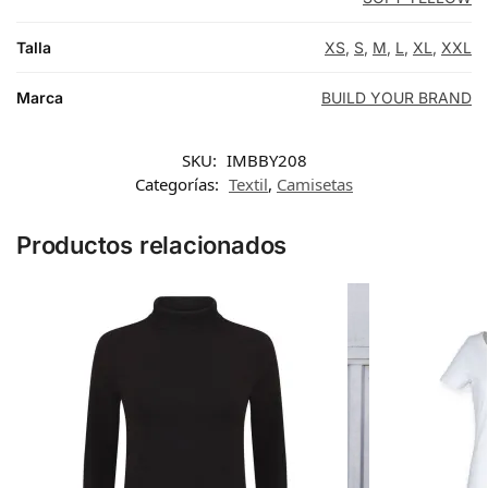
Talla
XS
,
S
,
M
,
L
,
XL
,
XXL
Marca
BUILD YOUR BRAND
SKU:
IMBBY208
Categorías:
Textil
,
Camisetas
Productos relacionados