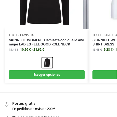
TEXTIL
,
CAMISETAS
TEXTIL
,
CAMISET
SKINNIFIT WOMEN – Camiseta con cuello alto
SKINNIFIT WOM
mujer LADIES FEEL GOOD ROLL NECK
SHIRT DRESS
10,50
€
-
21,62
€
9,28
€
-
1
15,44
€
13,65
€
Escoger opciones
Portes gratis
En pedidos de más de 200 €