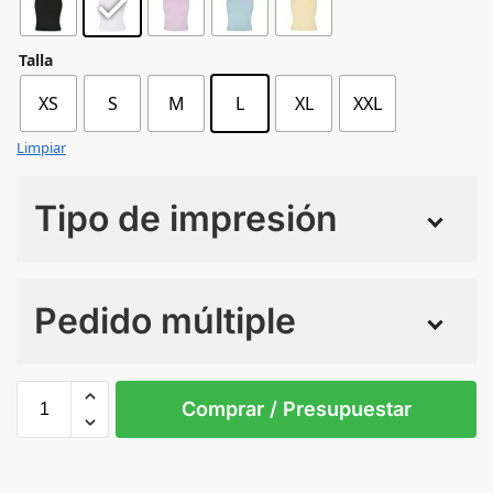
Talla
XS
S
M
L
XL
XXL
Limpiar
Tipo de impresión
Numero de colores
Pedido múltiple
Sin Imprimir
1 tinta
2 tintas
Todo color
L
M
S
XL
XS
X
Comprar / Presupuestar
WHITE