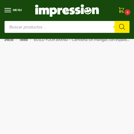
MENU
0
⚠️ Estamos en pruebas. Si algo falla, ¡Perdón!⚠️
Inicio
Textil
BUILD YOUR BRAND – Camiseta sin mangas con espalda de nadador LADIES RACER BACK TOP
/
/