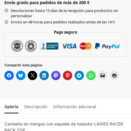
Envío gratis para pedidos de más de 200 €
Black
Devoluciones hasta 15 días de la recepción para productos sin
personalizar
LILAC
Envíos en 48 horas para pedidos realizados antes de las 14 h
Pago seguro
SOFT
YELLOW
OCEAN
BLUE
Compartir esta página:
Galería
Descripción
Información adicional
Camiseta sin mangas con espalda de nadador LADIES RACER
BACK TOP