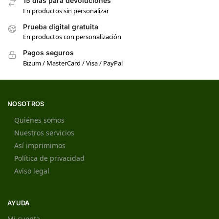
15 días para devoluciones
En productos sin personalizar
Prueba digital gratuita
En productos con personalización
Pagos seguros
Bizum / MasterCard / Visa / PayPal
NOSOTROS
Quiénes somos
Nuestros servicios
Así imprimimos
Política de privacidad
Aviso legal
AYUDA
Mi cuenta