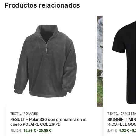
Productos relacionados
TEXTIL
,
POLARES
TEXTIL
,
CAMISET
RESULT – Polar 330 con cremallera en el
SKINNIFIT MINI
cuello POLAIRE COL ZIPPÉ
KIDS FEEL GO
12,53
€
-
25,85
€
4,02
€
-
8
18,42
€
5,91
€