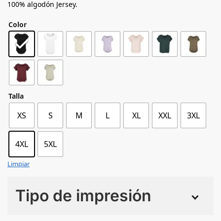
100% algodón Jersey.
Color
Talla
XS
S
M
L
XL
XXL
3XL
4XL
5XL
Limpiar
Tipo de impresión
Numero de colores