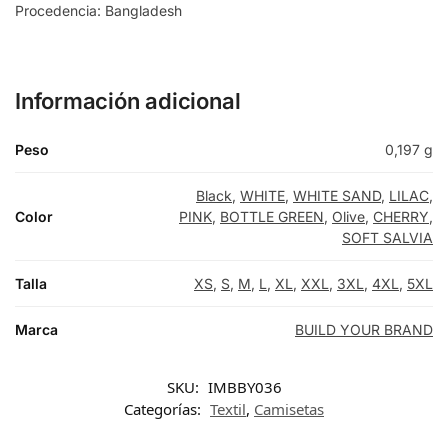
Procedencia: Bangladesh
Información adicional
Peso
0,197 g
Black
,
WHITE
,
WHITE SAND
,
LILAC
,
Color
PINK
,
BOTTLE GREEN
,
Olive
,
CHERRY
,
SOFT SALVIA
Talla
XS
,
S
,
M
,
L
,
XL
,
XXL
,
3XL
,
4XL
,
5XL
Marca
BUILD YOUR BRAND
SKU:
IMBBY036
Categorías:
Textil
,
Camisetas