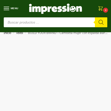
MENU
0
⚠️ Estamos en pruebas. Si algo falla, ¡Perdón!⚠️
Inicio
Textil
BUILD YOUR BRAND – Camiseta mujer con espalda alargada LADIES LONG SLUB TEE
/
/