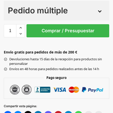
Pedido múltiple
Sin Imprimir
1 tinta
2 tintas
Todo color
4XL
M
XS
5XL
S
XL
Comprar / Presupuestar
Black
Envío gratis para pedidos de más de 200 €
WHITE
Devoluciones hasta 15 días de la recepción para productos sin
personalizar
Olive
Envíos en 48 horas para pedidos realizados antes de las 14 h
Pago seguro
LILAC
WHITE
SAND
Compartir esta página:
SOFT
SALVIA