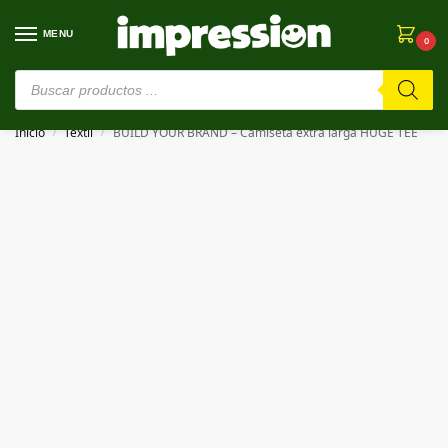
MENU
0
⚠️ Estamos en pruebas. Si algo falla, ¡Perdón!⚠️
Inicio
Textil
BUILD YOUR BRAND – Camiseta extra larga HUGE TEE
/
/