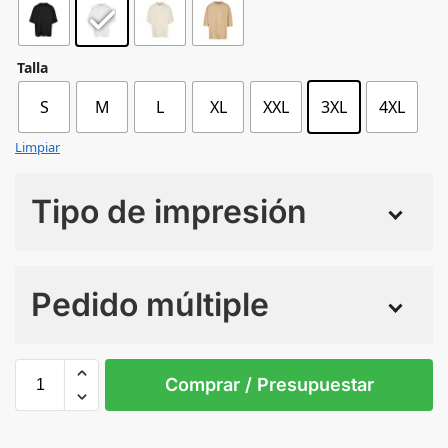
Talla
S
M
L
XL
XXL
3XL
4XL
Limpiar
Tipo de impresión
Numero de colores
Pedido múltiple
Sin Imprimir
1 tinta
2 tintas
Todo color
3XL
4XL
L
M
S
XL
Comprar / Presupuestar
WHITE