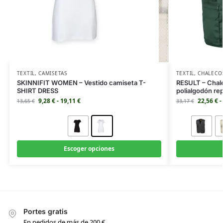
TEXTIL
,
CAMISETAS
TEXTIL
,
CHALECO
SKINNIFIT WOMEN – Vestido camiseta T-
RESULT – Chale
SHIRT DRESS
polialgodón r
9,28
€
-
19,11
€
22,56
€
-
13,65
€
33,17
€
Escoger opciones
Portes gratis
En pedidos de más de 200 €