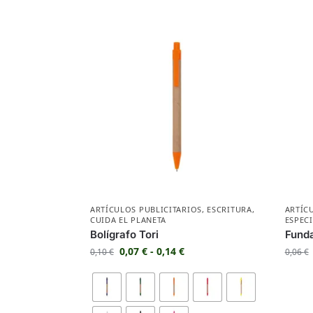
ARTÍCULOS PUBLICITARIOS
,
ESCRITURA
,
ARTÍC
CUIDA EL PLANETA
ESPEC
Bolígrafo Tori
Funda
0,07
€
-
0,14
€
0,10
€
0,06
€