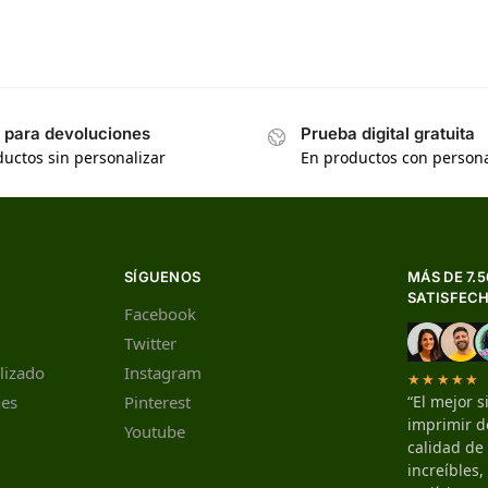
s para devoluciones
Prueba digital gratuita
uctos sin personalizar
En productos con persona
SÍGUENOS
MÁS DE 7.
SATISFEC
Facebook
Twitter
lizado
Instagram
★★★★★
nes
Pinterest
“El mejor s
imprimir de
Youtube
calidad de
increíbles