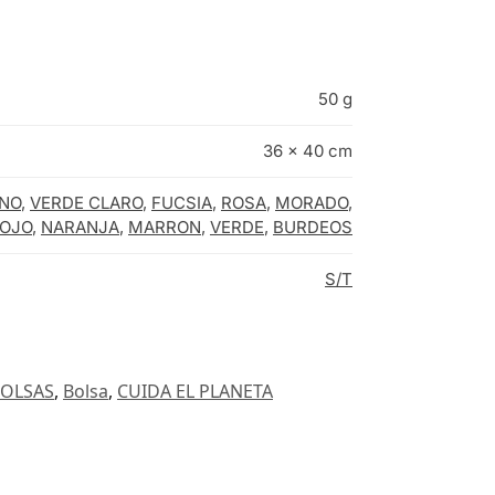
50 g
36 × 40 cm
NO
,
VERDE CLARO
,
FUCSIA
,
ROSA
,
MORADO
,
OJO
,
NARANJA
,
MARRON
,
VERDE
,
BURDEOS
S/T
OLSAS
,
Bolsa
,
CUIDA EL PLANETA