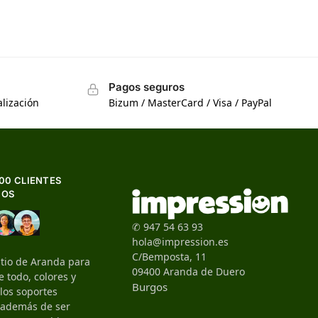
Pagos seguros
lización
Bizum / MasterCard / Visa / PayPal
500 CLIENTES
HOS
✆ 947 54 63 93
hola@impression.es
C/Bemposta, 11
itio de Aranda para
09400 Aranda de Duero
 todo, colores y
Burgos
 los soportes
, además de ser