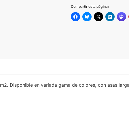
GRIS
Compartir esta página:
MARINO
MORADO
NARANJA
NEGRO
ROJO
/m2. Disponible en variada gama de colores, con asas larg
ROSA
VERDE