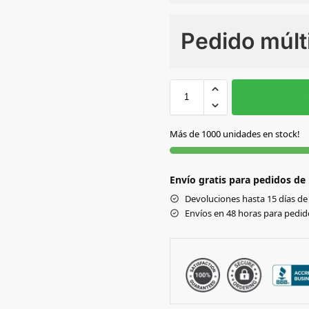
Numero de colores
Pedido múlt
Sin Imprimir
1 tinta
2
AMARILLO
Más de 1000 unidades en stock!
AZUL
Envío gratis para pedidos de
AZUL CLARO
Devoluciones hasta 15 días de 
Envíos en 48 horas para pedido
BLANCO
FUCSIA