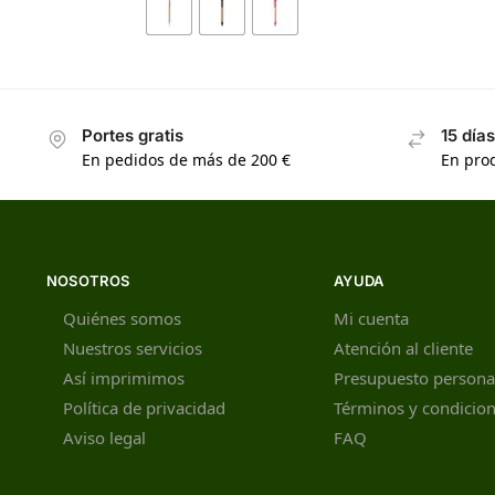
Portes gratis
15 día
En pedidos de más de 200 €
En prod
NOSOTROS
AYUDA
Quiénes somos
Mi cuenta
Nuestros servicios
Atención al cliente
Así imprimimos
Presupuesto persona
Política de privacidad
Términos y condicio
Aviso legal
FAQ