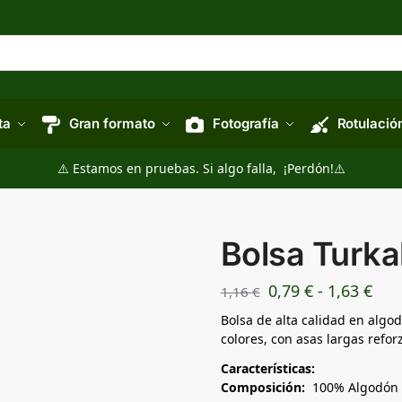
ta
Gran formato
Fotografía
Rotulació
⚠️ Estamos en pruebas. Si algo falla, ¡Perdón!⚠️
Bolsa Turka
0,79
€
-
1,63
€
1,16
€
Bolsa de alta calidad en alg
colores, con asas largas refo
Características:
Composición:
100% Algodón 