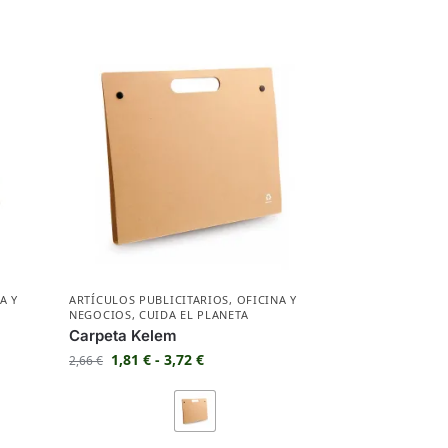
A Y
ARTÍCULOS PUBLICITARIOS
,
OFICINA Y
NEGOCIOS
,
CUIDA EL PLANETA
Carpeta Kelem
1,81
€
-
3,72
€
2,66
€