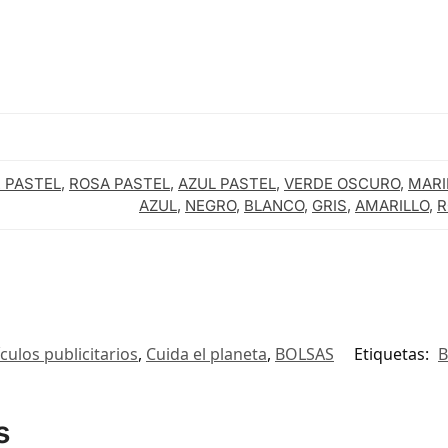
VERDE CLARO
BURDEOS
MARRON
VERDE OSCURO
 PASTEL
,
ROSA PASTEL
,
AZUL PASTEL
,
VERDE OSCURO
,
MARI
AZUL
,
NEGRO
,
BLANCO
,
GRIS
,
AMARILLO
,
R
AZUL PASTEL
ROSA PASTEL
VERDE PASTEL
ículos publicitarios
,
Cuida el planeta
,
BOLSAS
Etiquetas:
B
s