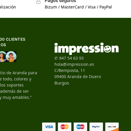
Pagos seguros
lización
Bizum / MasterCard / Visa / PayPal
500 CLIENTES
HOS
✆ 947 54 63 93
hola@impression.es
C/Bemposta, 11
itio de Aranda para
09400 Aranda de Duero
 todo, colores y
Burgos
 los soportes
, además de ser
y muy amables.”