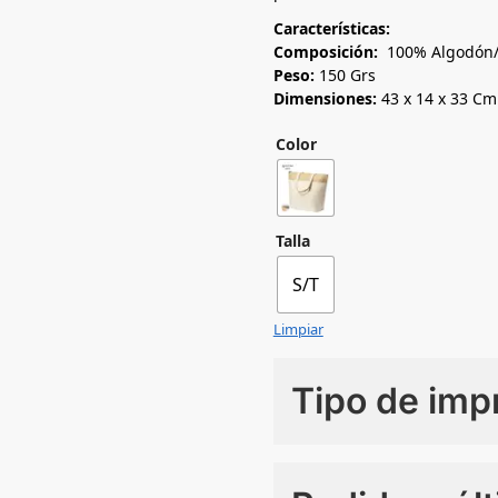
Características:
Composición:
100% Algodón/ 
Peso:
150 Grs
Dimensiones:
43 x 14 x 33 Cm
Color
Talla
S/T
Limpiar
Tipo de imp
Numero de colores