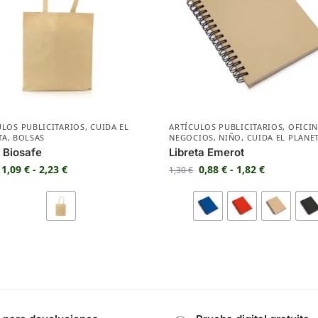
ULOS PUBLICITARIOS
,
CUIDA EL
ARTÍCULOS PUBLICITARIOS
,
OFICIN
TA
,
BOLSAS
NEGOCIOS
,
NIÑO
,
CUIDA EL PLANE
 Biosafe
Libreta Emerot
1,09
€
-
2,23
€
0,88
€
-
1,82
€
1,30
€