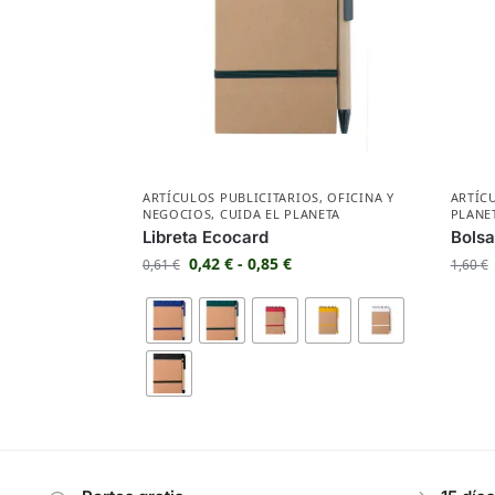
ARTÍCULOS PUBLICITARIOS
,
OFICINA Y
ARTÍC
NEGOCIOS
,
CUIDA EL PLANETA
PLANE
Libreta Ecocard
Bolsa
0,42
€
-
0,85
€
0,61
€
1,60
€