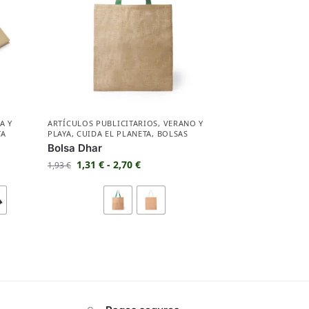
A Y
ARTÍCULOS PUBLICITARIOS
,
VERANO Y
TA
PLAYA
,
CUIDA EL PLANETA
,
BOLSAS
Bolsa Dhar
1,31
€
-
2,70
€
1,93
€