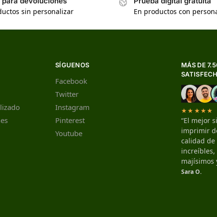
s para devoluciones
Prueba digital gratuita
uctos sin personalizar
En productos con persona
SÍGUENOS
MÁS DE 7.
SATISFEC
Facebook
Twitter
lizado
Instagram
★★★★★
nes
Pinterest
“El mejor s
imprimir de
Youtube
calidad de
increíbles
majísimos 
Sara O.