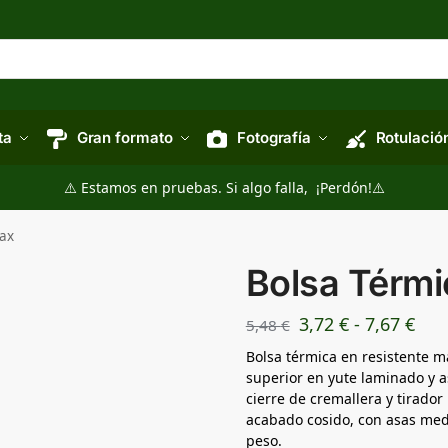
ta
Gran formato
Fotografía
Rotulació
⚠️ Estamos en pruebas. Si algo falla, ¡Perdón!⚠️
nax
Bolsa Térmi
3,72
€
-
7,67
€
5,48
€
Bolsa térmica en resistente 
superior en yute laminado y 
cierre de cremallera y tirador
acabado cosido, con asas medi
peso.