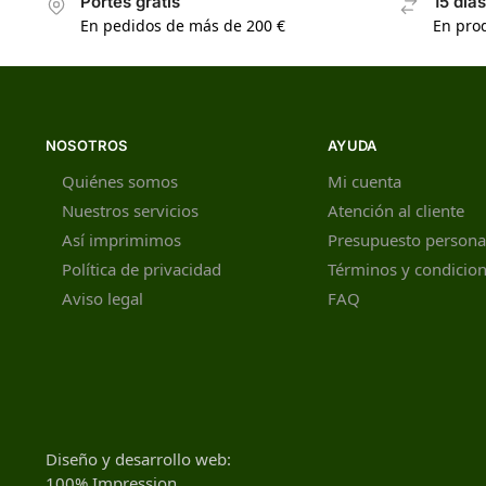
Portes gratis
15 día
En pedidos de más de 200 €
En prod
NOSOTROS
AYUDA
Quiénes somos
Mi cuenta
Nuestros servicios
Atención al cliente
Así imprimimos
Presupuesto persona
Política de privacidad
Términos y condicio
Aviso legal
FAQ
Diseño y desarrollo web:
100% Impression