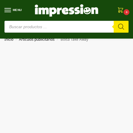
MENU
0
⚠️ Estamos en pruebas. Si algo falla, ¡Perdón!⚠️
Inicio
Artículos publicitarios
Bolsa Take Away
/
/