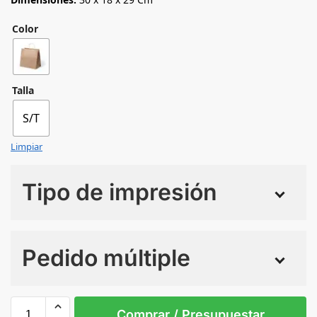
Color
Talla
S/T
Limpiar
Tipo de impresión
Numero de colores
Pedido múltiple
Sin Imprimir
1 tinta
2 tintas
Todo color
S/T
Comprar / Presupuestar