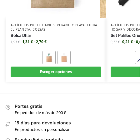
ARTÍCULOS PUBLICITARIOS
,
VERANO Y PLAYA
,
CUIDA
ARTÍCULOS PUBLI
EL PLANETA
,
BOLSAS
HOGAR Y DECOR
Bolsa Dhar
Set Palillos Ori
1,31
€
-
2,70
€
0,21
€
-
0
1,93
€
0,32
€
Escoger opciones
Portes gratis
En pedidos de más de 200 €
15 días para devoluciones
En productos sin personalizar
Prueba digital gratuita