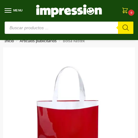
MENU
0
⚠️ Estamos en pruebas. Si algo falla, ¡Perdón!⚠️
Inicio
Artículos publicitarios
Bolsa Rastek
/
/