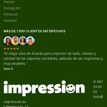
Twitter
Instagram
Pinterest
Youtube
MÁS DE 7.500 CLIENTES SATISFECHOS
★★★★★
“El mejor sitio de Aranda para imprimir de todo, colores y
calidad de los soportes increíbles, además de ser majísimos y
muy amables.”
Sara O.
✆ 947
54 63
93
hola@
impression.es
C/Bemposta, 11