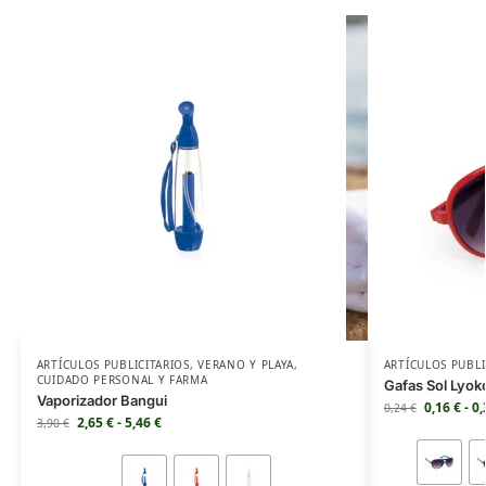
ARTÍCULOS PUBLICITARIOS
,
VERANO Y PLAYA
,
ARTÍCULOS PUBLI
CUIDADO PERSONAL Y FARMA
Gafas Sol Lyok
Vaporizador Bangui
0,16
€
-
0
0,24
€
2,65
€
-
5,46
€
3,90
€