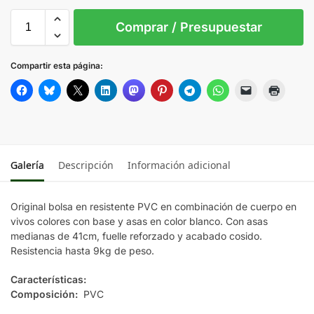
Sin Imprimir
1 tinta
2 tintas
Todo color
S/T
Comprar / Presupuestar
AMARILLO
Compartir esta página:
AZUL
FUCSIA
Galería
Descripción
Información adicional
ROJO
Original bolsa en resistente PVC en combinación de cuerpo en
VERDE
vivos colores con base y asas en color blanco. Con asas
medianas de 41cm, fuelle reforzado y acabado cosido.
Resistencia hasta 9kg de peso.
Características:
Composición:
PVC