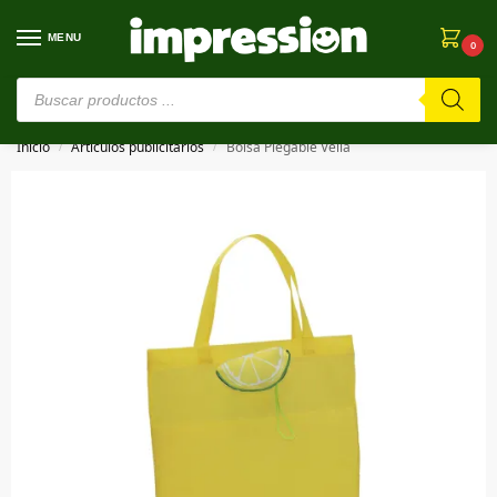
MENU
0
⚠️ Estamos en pruebas. Si algo falla, ¡Perdón!⚠️
Inicio
Artículos publicitarios
Bolsa Plegable Velia
/
/