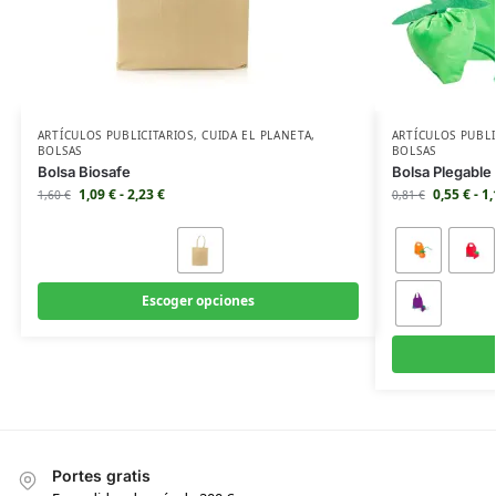
ARTÍCULOS PUBLICITARIOS
,
CUIDA EL PLANETA
,
ARTÍCULOS PUBLI
BOLSAS
BOLSAS
Bolsa Biosafe
Bolsa Plegable
1,09
€
-
2,23
€
0,55
€
-
1
1,60
€
0,81
€
Escoger opciones
Portes gratis