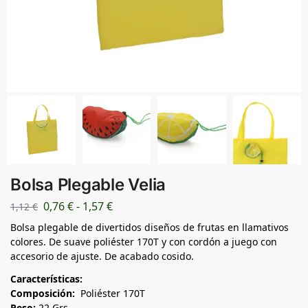
Bolsa Plegable Velia
0,76
€
-
1,57
€
1,12
€
Bolsa plegable de divertidos diseños de frutas en llamativos
colores. De suave poliéster 170T y con cordón a juego con
accesorio de ajuste. De acabado cosido.
Características:
Composición:
Poliéster 170T
Peso:
22 Grs