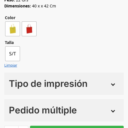
Dimensiones:
40 x x 42 Cm
Color
Talla
S/T
Limpiar
Tipo de impresión
Numero de colores
Pedido múltiple
Sin Imprimir
1 tinta
2 tintas
Todo color