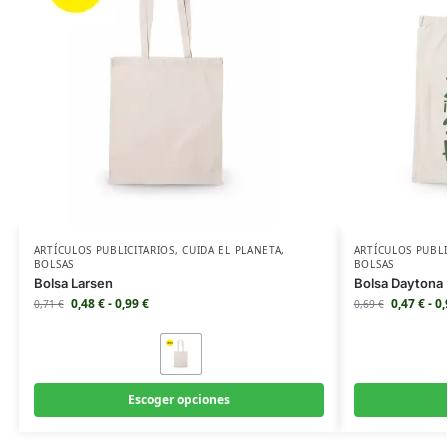
ARTÍCULOS PUBLICITARIOS
,
CUIDA EL PLANETA
,
ARTÍCULOS PUBLI
BOLSAS
BOLSAS
Bolsa Larsen
Bolsa Daytona
0,48
€
-
0,99
€
0,47
€
-
0
0,71
€
0,69
€
Escoger opciones