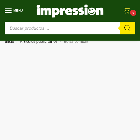
MENU
0
⚠️ Estamos en pruebas. Si algo falla, ¡Perdón!⚠️
Inicio
Artículos publicitarios
Bolsa Lombak
/
/