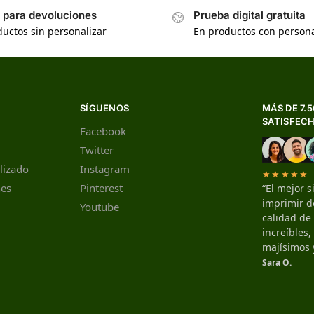
s para devoluciones
Prueba digital gratuita
uctos sin personalizar
En productos con persona
SÍGUENOS
MÁS DE 7.
SATISFEC
Facebook
Twitter
lizado
Instagram
★★★★★
nes
Pinterest
“El mejor s
imprimir de
Youtube
calidad de
increíbles
majísimos 
Sara O.