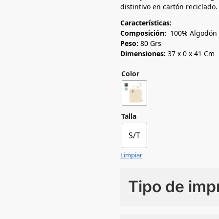
distintivo en cartón reciclado.
Características:
Composición:
100% Algodón 
Peso:
80 Grs
Dimensiones:
37 x 0 x 41 Cm
Color
Talla
S/T
Limpiar
Tipo de imp
Numero de colores