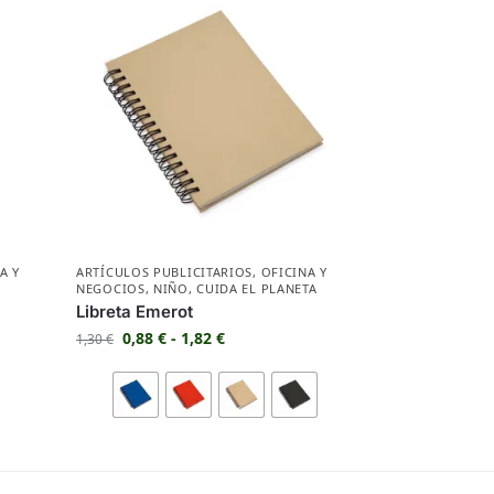
A Y
ARTÍCULOS PUBLICITARIOS
,
OFICINA Y
NEGOCIOS
,
NIÑO
,
CUIDA EL PLANETA
Libreta Emerot
0,88
€
-
1,82
€
1,30
€