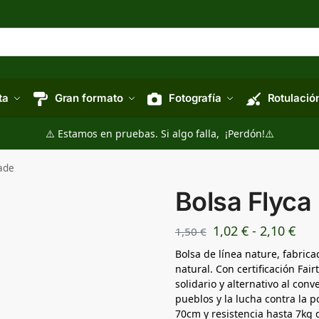
ta
Gran formato
Fotografía
Rotulació
⚠️ Estamos en pruebas. Si algo falla, ¡Perdón!⚠️
rade
Bolsa Flyca 
1,02
€
-
2,10
€
1,50
€
Bolsa de línea nature, fabri
natural. Con certificación Fai
solidario y alternativo al con
pueblos y la lucha contra la 
70cm y resistencia hasta 7kg 