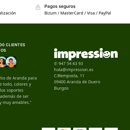
Pagos seguros
lización
Bizum / MasterCard / Visa / PayPal
500 CLIENTES
HOS
✆ 947 54 63 93
hola@impression.es
C/Bemposta, 11
itio de Aranda para
09400 Aranda de Duero
 todo, colores y
Burgos
 los soportes
, además de ser
y muy amables.”