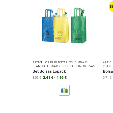
ARTÍCULOS PUBLICITARIOS
,
CUIDA EL
ARTÍC
PLANETA
,
HOGAR Y DECORACIÓN
,
BOLSAS
PLANE
Set Bolsas Lopack
Bolsa
2,41
€
-
4,96
€
3,55
€
0,71
€