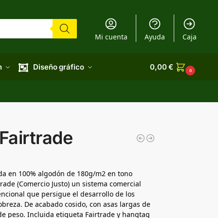
Mi cuenta
Ayuda
Caja
n
Diseño gráfico
0,00
€
0
Fairtrade
cada en 100% algodón de 180g/m2 en tono
rtrade (Comercio Justo) un sistema comercial
vencional que persigue el desarrollo de los
pobreza. De acabado cosido, con asas largas de
de peso. Incluida etiqueta Fairtrade y hangtag