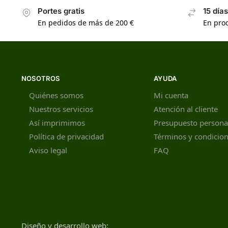
Portes gratis
15 día
En pedidos de más de 200 €
En prod
NOSOTROS
AYUDA
Quiénes somos
Mi cuenta
Nuestros servicios
Atención al cliente
Así imprimimos
Presupuesto persona
Política de privacidad
Términos y condicio
Aviso legal
FAQ
Diseño y desarrollo web: