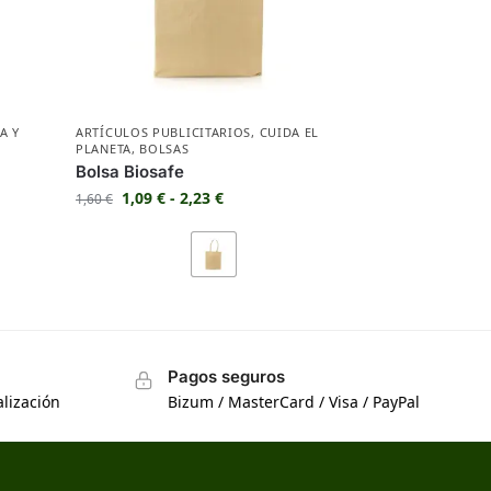
A Y
ARTÍCULOS PUBLICITARIOS
,
CUIDA EL
PLANETA
,
BOLSAS
Bolsa Biosafe
1,09
€
-
2,23
€
1,60
€
Pagos seguros
lización
Bizum / MasterCard / Visa / PayPal