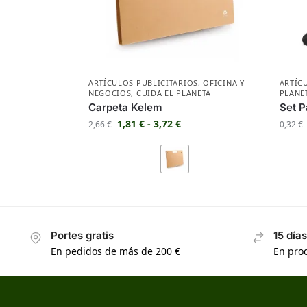
ARTÍCULOS PUBLICITARIOS
,
OFICINA Y
ARTÍC
NEGOCIOS
,
CUIDA EL PLANETA
PLANE
Carpeta Kelem
Set P
1,81
€
-
3,72
€
2,66
€
0,32
€
Portes gratis
15 día
En pedidos de más de 200 €
En prod