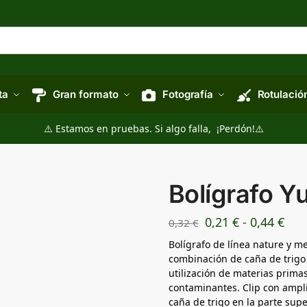
ta
Gran formato
Fotografía
Rotulació
⚠️ Estamos en pruebas. Si algo falla, ¡Perdón!⚠️
Bolígrafo Y
0,21
€
-
0,44
€
0,32
€
Bolígrafo de línea nature y 
combinación de caña de trigo 
utilización de materias primas
contaminantes. Clip con amplia
caña de trigo en la parte supe