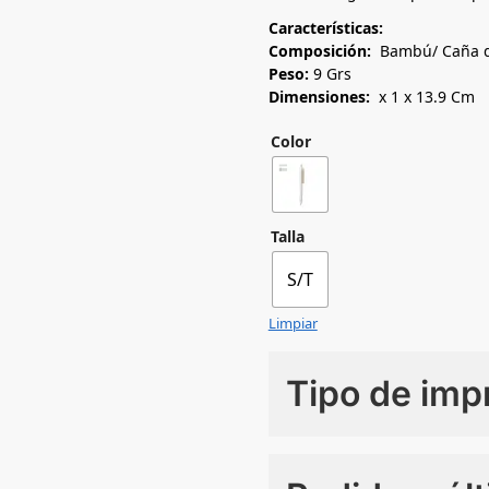
Características:
Composición:
Bambú/ Caña de
Peso:
9 Grs
Dimensiones:
x 1 x 13.9 Cm
Color
Talla
S/T
Limpiar
Tipo de imp
Numero de colores