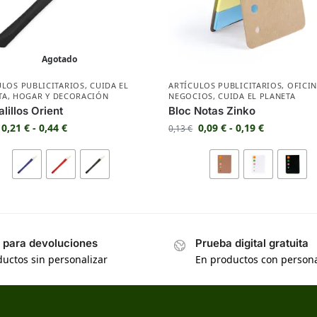
Agotado
ULOS PUBLICITARIOS
,
CUIDA EL
ARTÍCULOS PUBLICITARIOS
,
OFICIN
TA
,
HOGAR Y DECORACIÓN
NEGOCIOS
,
CUIDA EL PLANETA
alillos Orient
Bloc Notas Zinko
0,21
€
-
0,44
€
0,09
€
-
0,19
€
0,13
€
s para devoluciones
Prueba digital gratuita
uctos sin personalizar
En productos con persona