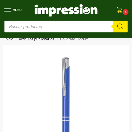
MENU
0
⚠️ Estamos en pruebas. Si algo falla, ¡Perdón!⚠️
Inicio
Artículos publicitarios
Bolígrafo Trocum
/
/