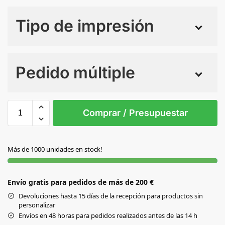
Tipo de impresión
Numero de colores
Pedido múltiple
Sin Imprimir
1 tinta
2 tintas
Todo color
S/T
Comprar / Presupuestar
AZUL
Más de 1000 unidades en stock!
DORADO
Envío gratis para pedidos de más de 200 €
FUCSIA
Devoluciones hasta 15 días de la recepción para productos sin
personalizar
GRIS
Envíos en 48 horas para pedidos realizados antes de las 14 h