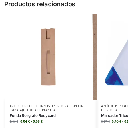
Productos relacionados
ARTÍCULOS PUBLICITARIOS
,
ESCRITURA
,
ESPECIAL
ARTÍCULOS PUBLI
EMBALAJE
,
CUIDA EL PLANETA
ESCRITURA
Funda Bolígrafo Recycard
Marcador Tric
0,04
€
-
0,08
€
0,46
€
-
0
0,06
€
0,67
€