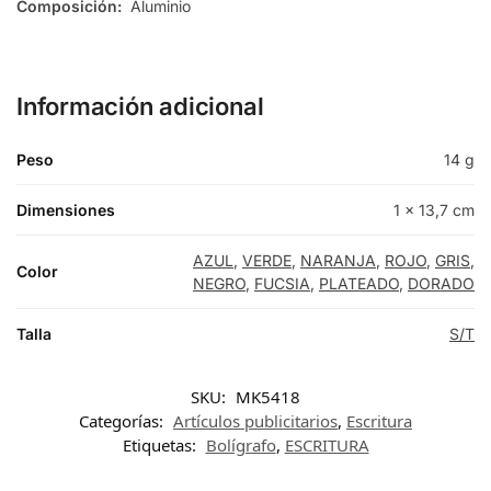
Composición:
Aluminio
Información adicional
Peso
14 g
Dimensiones
1 × 13,7 cm
AZUL
,
VERDE
,
NARANJA
,
ROJO
,
GRIS
,
Color
NEGRO
,
FUCSIA
,
PLATEADO
,
DORADO
Talla
S/T
SKU:
MK5418
Categorías:
Artículos publicitarios
,
Escritura
Etiquetas:
Bolígrafo
,
ESCRITURA