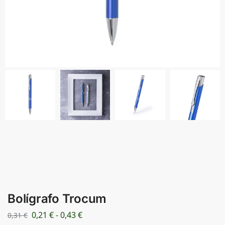
Bolígrafo Trocum
0,21
€
-
0,43
€
0,31
€