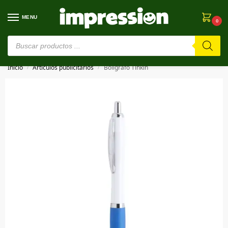
MENU
0
⚠️ Estamos en pruebas. Si algo falla, ¡Perdón!⚠️
Inicio
Artículos publicitarios
Bolígrafo Tinkin
/
/