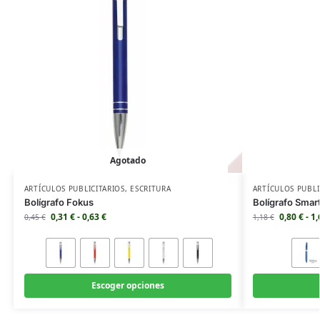
Agotado
ARTÍCULOS PUBLICITARIOS
,
ESCRITURA
ARTÍCULOS PUBLI
Bolígrafo Fokus
Bolígrafo Smar
0,31
€
-
0,63
€
0,80
€
-
1
0,45
€
1,18
€
Escoger opciones