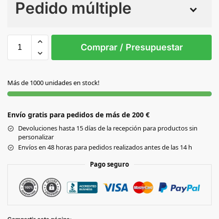
Pedido múltiple
Sin Imprimir
1 tinta
2 tintas
Todo color
S/T
Comprar / Presupuestar
AMARILLO
Más de 1000 unidades en stock!
AZUL
Envío gratis para pedidos de más de 200 €
AZUL CLARO
Devoluciones hasta 15 días de la recepción para productos sin
personalizar
FUCSIA
Envíos en 48 horas para pedidos realizados antes de las 14 h
Pago seguro
NARANJA
NEGRO