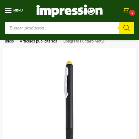
MENU
0
⚠️ Estamos en pruebas. Si algo falla, ¡Perdón!⚠️
Inicio
Artículos publicitarios
Bolígrafo Puntero Motul
/
/