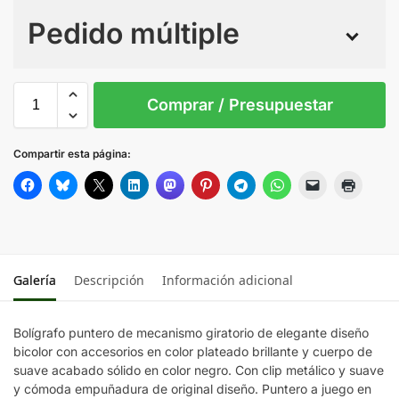
Pedido múltiple
Sin Imprimir
1 tinta
2 tintas
Todo color
S/T
Comprar / Presupuestar
AMARILLO
Compartir esta página:
AZUL
BLANCO
Galería
Descripción
Información adicional
FUCSIA
Bolígrafo puntero de mecanismo giratorio de elegante diseño
NARANJA
bicolor con accesorios en color plateado brillante y cuerpo de
suave acabado sólido en color negro. Con clip metálico y suave
NEGRO
y cómoda empuñadura de original diseño. Puntero a juego en