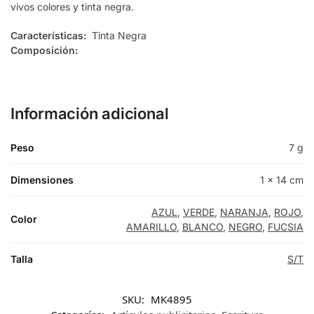
vivos colores y tinta negra.
ROJO
Características:
Tinta Negra
Composición:
VERDE
Información adicional
Peso
7 g
Dimensiones
1 × 14 cm
AZUL
,
VERDE
,
NARANJA
,
ROJO
,
Color
AMARILLO
,
BLANCO
,
NEGRO
,
FUCSIA
Talla
S/T
SKU:
MK4895