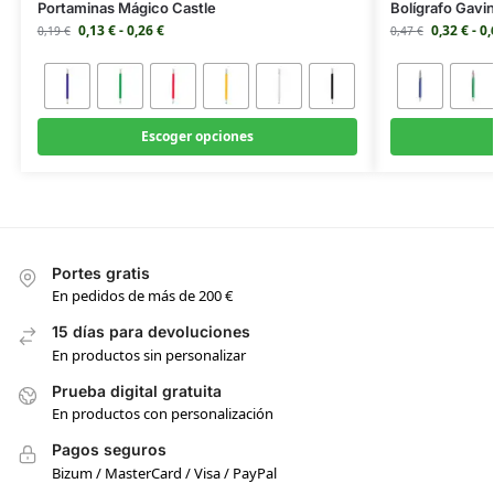
Portaminas Mágico Castle
Bolígrafo Gavi
0,13
€
-
0,26
€
0,32
€
-
0
0,19
€
0,47
€
Escoger opciones
Portes gratis
En pedidos de más de 200 €
15 días para devoluciones
En productos sin personalizar
Prueba digital gratuita
En productos con personalización
Pagos seguros
Bizum / MasterCard / Visa / PayPal