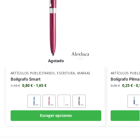
Agotado
ARTÍCULOS PUBLICITARIOS
,
ESCRITURA
,
MARKAS
ARTÍCULOS PUBLI
Bolígrafo Smart
Bolígrafo Pilma
0,80
€
-
1,65
€
0,25
€
-
0
1,18
€
0,36
€
Escoger opciones