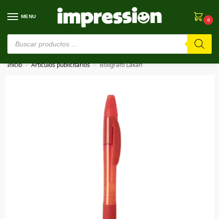
MENU
0
⚠️ Estamos en pruebas. Si algo falla, ¡Perdón!⚠️
Inicio
Artículos publicitarios
Bolígrafo Lakan
/
/