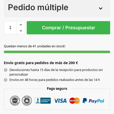
Pedido múltiple
Sin Imprimir
1 tinta
2 tintas
Todo color
S/T
Comprar / Presupuestar
AMARILLO
Quedan menos de 41 unidades en stock!
AZUL
Envío gratis para pedidos de más de 200 €
ROJO
Devoluciones hasta 15 días de la recepción para productos sin
personalizar
VERDE
Envíos en 48 horas para pedidos realizados antes de las 14 h
Pago seguro