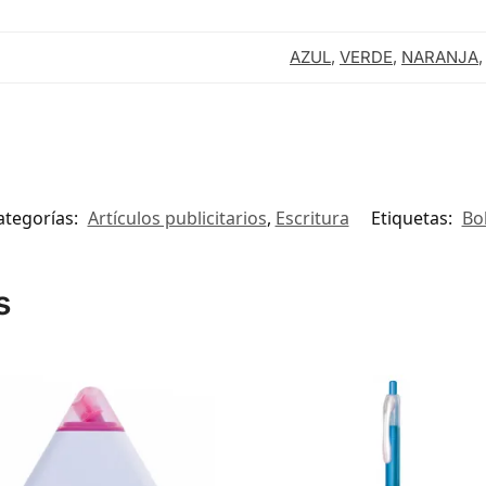
AZUL
,
VERDE
,
NARANJA
ategorías:
Artículos publicitarios
,
Escritura
Etiquetas:
Bo
s