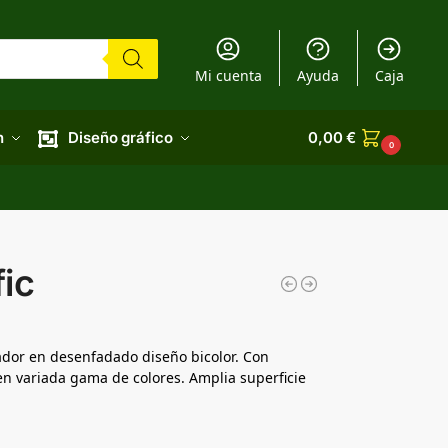
Mi cuenta
Ayuda
Caja
n
Diseño gráfico
0,00
€
0
fic
dor en desenfadado diseño bicolor. Con
 en variada gama de colores. Amplia superficie