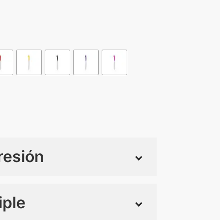
resión
iple