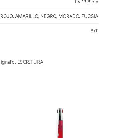
1 × 13,8 cm
,
ROJO
,
AMARILLO
,
NEGRO
,
MORADO
,
FUCSIA
S/T
lígrafo
,
ESCRITURA