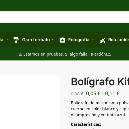
ta
Gran formato
Fotografía
Rotulació
⚠️ Estamos en pruebas. Si algo falla, ¡Perdón!⚠️
Bolígrafo Ki
0,05
€
-
0,11
€
0,08
€
Bolígrafo de mecanismo pulsa
cuerpo en color blanco y clip
de impresión y en tinta azul.
Características: