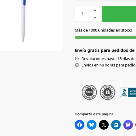
Sin Imprimir
1 tinta
2
AMARILLO
Más de 1000 unidades en stock!
AZUL
Envío gratis para pedidos de
FUCSIA
Devoluciones hasta 15 días de 
Envíos en 48 horas para pedido
MORADO
NARANJA
NEGRO
Compartir esta página:
ROJO