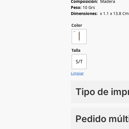
Composición:
Madera
Peso:
10 Grs
Dimensiones:
x 1.1 x 13.8 Cm
Color
Talla
S/T
Limpiar
Tipo de imp
Numero de colores
Pedido múlt