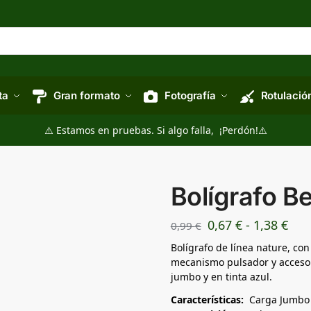
ta
Gran formato
Fotografía
Rotulació
⚠️ Estamos en pruebas. Si algo falla, ¡Perdón!⚠️
Bolígrafo B
0,67
€
-
1,38
€
0,99
€
Bolígrafo de línea nature, co
mecanismo pulsador y accesor
jumbo y en tinta azul.
Características:
Carga Jumbo