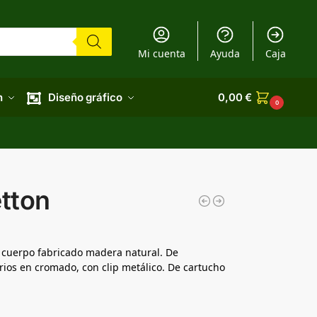
Mi cuenta
Ayuda
Caja
n
Diseño gráfico
0,00
€
0
etton
n cuerpo fabricado madera natural. De
ios en cromado, con clip metálico. De cartucho