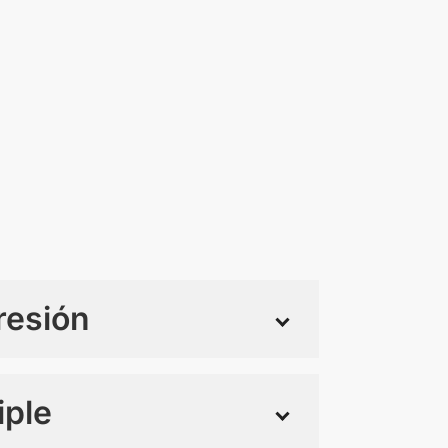
resión
iple