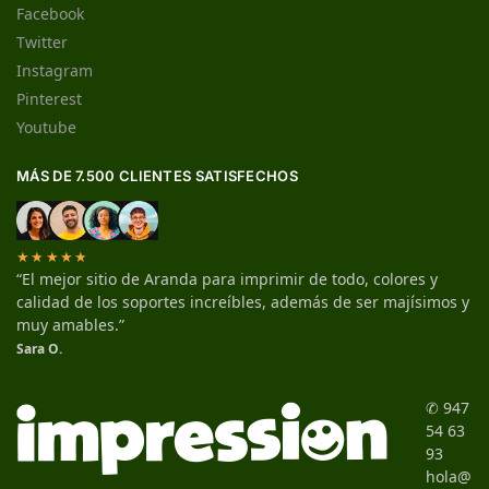
Facebook
Twitter
Instagram
Pinterest
Youtube
MÁS DE 7.500 CLIENTES SATISFECHOS
★★★★★
“El mejor sitio de Aranda para imprimir de todo, colores y
calidad de los soportes increíbles, además de ser majísimos y
muy amables.”
Sara O.
✆ 947
54 63
93
hola@