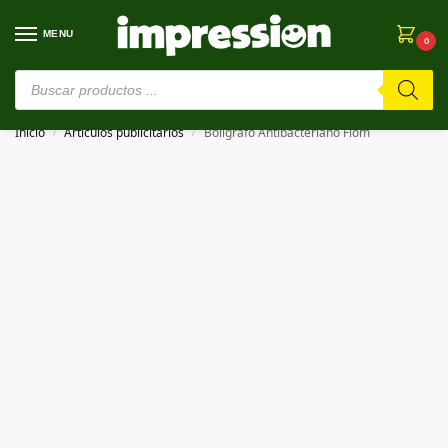
MENU
0
⚠️ Estamos en pruebas. Si algo falla, ¡Perdón!⚠️
Inicio
Artículos publicitarios
Bolígrafo Antibacteriano Flom
/
/