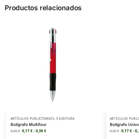
Productos relacionados
ARTÍCULOS PUBLICITARIOS
,
ESCRITURA
ARTÍCULOS PUBLI
Bolígrafo Multifour
Bolígrafo Unive
0,17
€
-
0,36
€
0,17
€
-
0
0,26
€
0,25
€