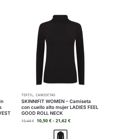
TEXTIL
,
CAMISETAS
in
SKINNIFIT WOMEN – Camiseta
s
con cuello alto mujer LADIES FEEL
VEST
GOOD ROLL NECK
10,50
€
-
21,62
€
15,44
€