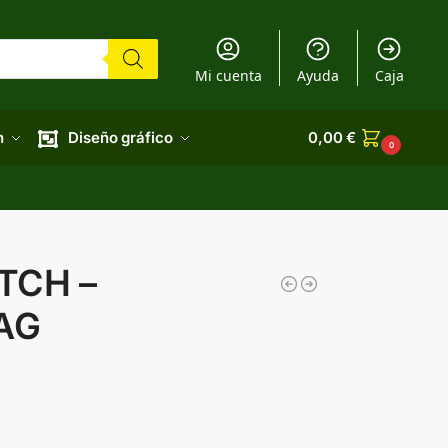
Mi cuenta
Ayuda
Caja
n
Diseño gráfico
0,00
€
0
TCH –
AG