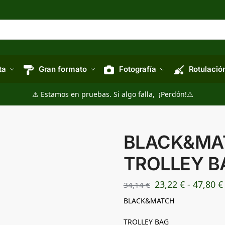
ta
Gran formato
Fotografía
Rotulació
⚠️ Estamos en pruebas. Si algo falla, ¡Perdón!⚠️
BLACK&MA
TROLLEY B
23,22
€
-
47,80
€
34,14
€
BLACK&MATCH
TROLLEY BAG