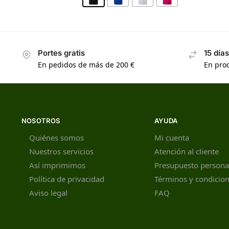
Portes gratis
15 día
En pedidos de más de 200 €
En prod
NOSOTROS
AYUDA
Quiénes somos
Mi cuenta
Nuestros servicios
Atención al cliente
Así imprimimos
Presupuesto persona
Política de privacidad
Términos y condicio
Aviso legal
FAQ