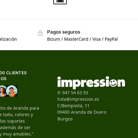
Pagos seguros
lización
Bizum / MasterCard / Visa / PayPal
500 CLIENTES
HOS
✆ 947 54 63 93
hola@impression.es
C/Bemposta, 11
itio de Aranda para
09400 Aranda de Duero
 todo, colores y
Burgos
 los soportes
, además de ser
y muy amables.”