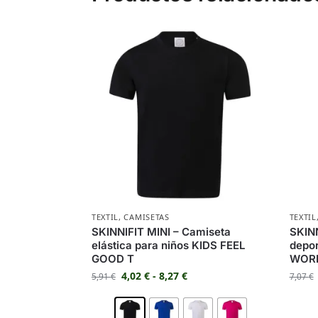
TEXTIL
,
CAMISETAS
TEXTIL
SKINNIFIT MINI – Camiseta
SKINN
elástica para niños KIDS FEEL
depor
GOOD T
WOR
4,02
€
-
8,27
€
5,91
€
7,07
€