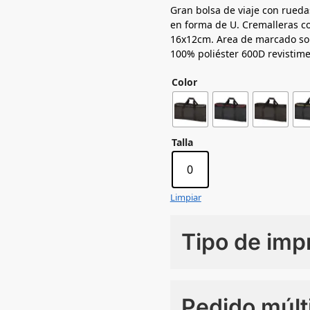
Gran bolsa de viaje con ruedas
en forma de U. Cremalleras c
16x12cm. Area de marcado sob
100% poliéster 600D revistime
Color
Talla
0
Limpiar
Tipo de imp
Numero de colores
Pedido múlt