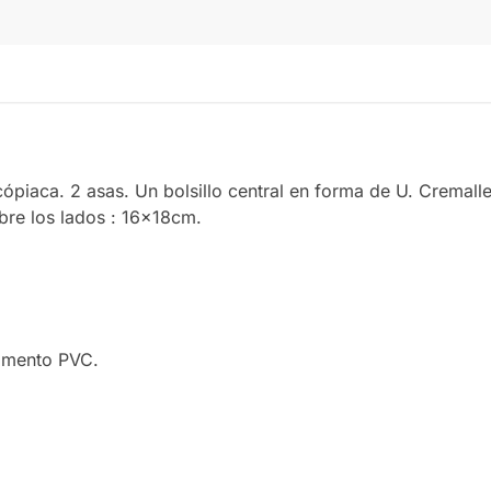
BLACK/KELLY GREEN
cópiaca. 2 asas. Un bolsillo central en forma de U. Cremal
bre los lados : 16x18cm.
imento PVC.