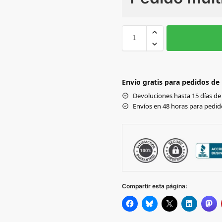
Sin Imprimir
1 tinta
2
BLACK/WHITE
Envío gratis para pedidos de
BLACK/BLACK
Devoluciones hasta 15 días de 
Envíos en 48 horas para pedido
BLACK/GOLD
BLACK/ORANGE
BLACK/ROYAL
Compartir esta página:
BLACK/SILVER
BLACK/RED