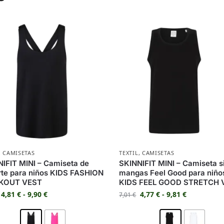
,
CAMISETAS
TEXTIL
,
CAMISETAS
IFIT MINI – Camiseta de
SKINNIFIT MINI – Camiseta s
te para niños KIDS FASHION
mangas Feel Good para niño
KOUT VEST
KIDS FEEL GOOD STRETCH 
4,81
€
-
9,90
€
4,77
€
-
9,81
€
7,01
€