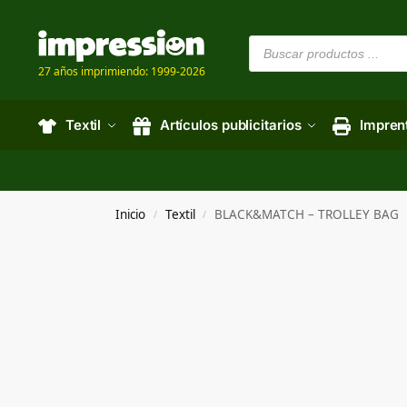
27 años imprimiendo: 1999-2026
Textil
Artículos publicitarios
Impren
Inicio
Textil
BLACK&MATCH – TROLLEY BAG
/
/