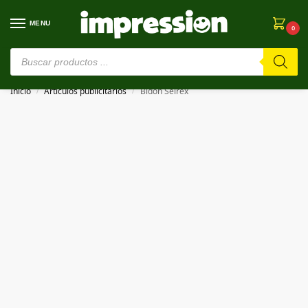
MENU
0
⚠️ Estamos en pruebas. Si algo falla, ¡Perdón!⚠️
Inicio
Artículos publicitarios
Bidón Seirex
/
/