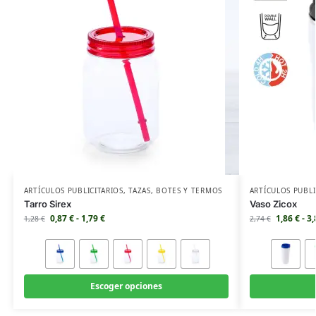
ARTÍCULOS PUBLICITARIOS
,
TAZAS
,
BOTES Y TERMOS
ARTÍCULOS PUBLI
Tarro Sirex
Vaso Zicox
0,87
€
-
1,79
€
1,86
€
-
3
1,28
€
2,74
€
Escoger opciones