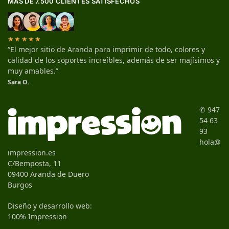
MÁS DE 7.500 CLIENTES SATISFECHOS
★★★★★
“El mejor sitio de Aranda para imprimir de todo, colores y
calidad de los soportes increíbles, además de ser majísimos y
muy amables.”
Sara O.
✆ 947
54 63
93
hola@
impression.es
C/Bemposta, 11
09400 Aranda de Duero
Burgos
Diseño y desarrollo web:
100% Impression