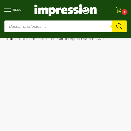
MENU
0
⚠️ Estamos en pruebas. Si algo falla, ¡Perdón!⚠️
Inicio
Textil
BEECHFIELD – Gorro largo SLOUCH BEANIE
/
/