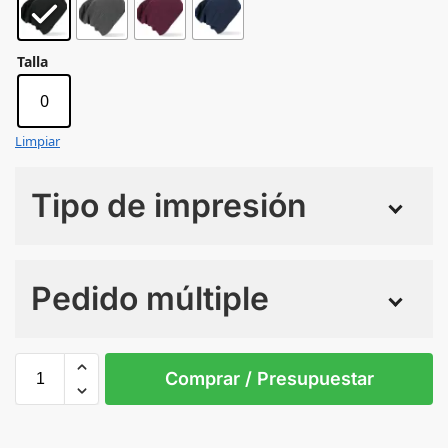
Talla
0
Limpiar
Tipo de impresión
Numero de colores
Pedido múltiple
Sin Imprimir
1 tinta
2 tintas
Todo color
0
Comprar / Presupuestar
Black