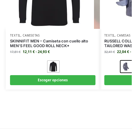
TEXTIL
,
CAMISETAS
TEXTIL
,
CAMISAS
SKINNIFIT MEN – Camiseta con cuello alto
RUSSELL COLL
MEN’S FEEL GOOD ROLL NECK*
TAILORED WA
12,11
€
-
24,93
€
22,04
€
-
17,81
€
32,41
€
Escoger opciones