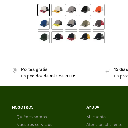
Portes gratis
15 día
En pedidos de más de 200 €
En prod
NOSOTROS
AYUDA
Quiénes somos
Mi cuenta
Nuestros servicios
Atención al cliente