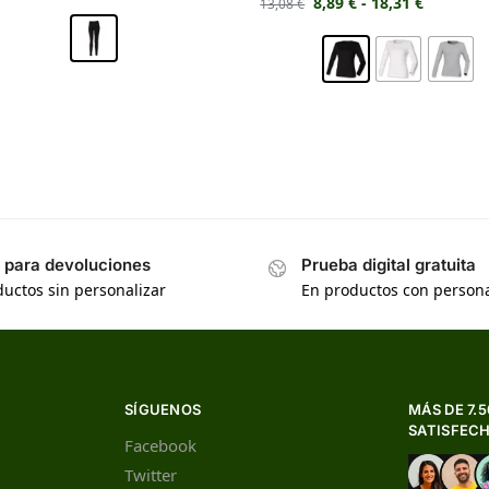
8,89
€
-
18,31
€
13,08
€
s para devoluciones
Prueba digital gratuita
uctos sin personalizar
En productos con persona
SÍGUENOS
MÁS DE 7.
SATISFEC
Facebook
Twitter