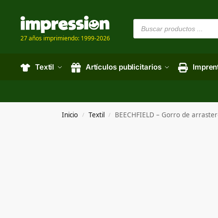
27 años imprimiendo: 1999-2026
Textil
Artículos publicitarios
Impren
Inicio
Textil
BEECHFIELD – Gorro de arraste
/
/