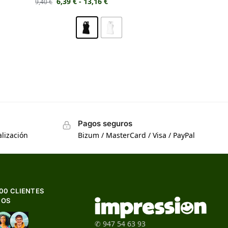
6,39
€
-
13,16
€
9,40
€
Pagos seguros
lización
Bizum / MasterCard / Visa / PayPal
500 CLIENTES
HOS
✆ 947 54 63 93