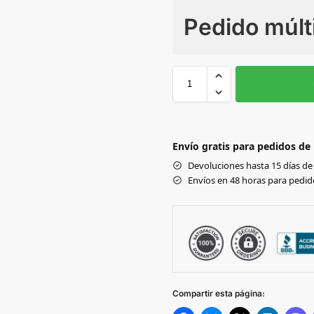
Pedido múlt
Sin Imprimir
1 tinta
2
Black
Envío gratis para pedidos de
SMOKE GREY
Devoluciones hasta 15 días de 
Envíos en 48 horas para pedido
BURGUNDY
FRENCH NAVY
HEATHER GREY
Compartir esta página:
BOTTLE GREEN