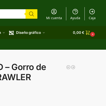
Mi cuenta
Ayuda
Caja
n
Diseño gráfico
0,00
€
0
 – Gorro de
TRAWLER