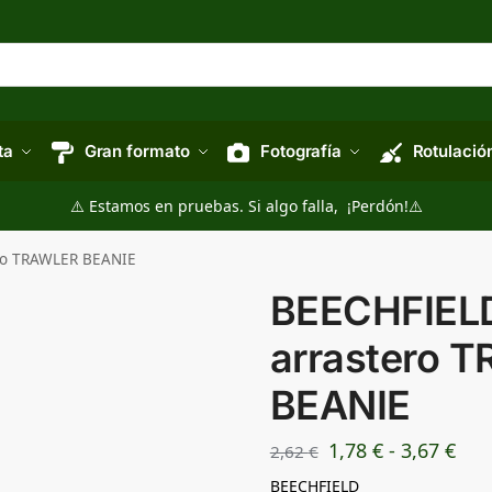
ta
Gran formato
Fotografía
Rotulació
⚠️ Estamos en pruebas. Si algo falla, ¡Perdón!⚠️
ro TRAWLER BEANIE
BEECHFIELD
arrastero 
BEANIE
1,78
€
-
3,67
€
2,62
€
BEECHFIELD