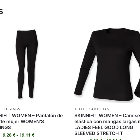
s
,
LEGGINGS
TEXTIL
,
CAMISETAS
NIFIT WOMEN – Pantalón de
SKINNIFIT WOMEN – Camise
rte mujer WOMEN’S
elástica con mangas largas 
INGS
LADIES FEEL GOOD LONG
SLEEVED STRETCH T
9,28
€
-
19,11
€
€