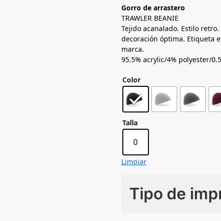
Gorro de arrastero
TRAWLER BEANIE
Tejido acanalado. Estilo retro
decoración óptima. Etiqueta e
marca.
95.5% acrylic/4% polyester/0.
Color
Talla
0
Limpiar
Tipo de imp
Numero de colores