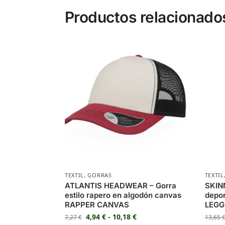
Productos relacionado
TEXTIL
,
GORRAS
TEXTIL
ATLANTIS HEADWEAR – Gorra
SKIN
estilo rapero en algodón canvas
depo
RAPPER CANVAS
LEGG
4,94
€
-
10,18
€
7,27
€
13,65