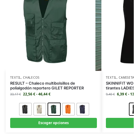
TEXTIL
,
CHALECOS
TEXTIL
,
CAMISET
RESULT – Chaleco multibolsillos de
SKINNIFIT WOM
polialgodón reportero GILET REPORTER
tirantes LADI
22,56
€
-
46,44
€
6,39
€
-
1
33,17
€
9,40
€
Escoger opciones