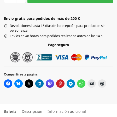
Black
Envío gratis para pedidos de más de 200 €
BOTTLE GREEN
Devoluciones hasta 15 días de la recepción para productos sin
personalizar
GRAPHITE GREY
Envíos en 48 horas para pedidos realizados antes de las 14 h
Pago seguro
BURGUNDY
BRIGHT ROYAL
Compartir esta página:
CLASSIC RED
OXFORD NAVY
Galería
Descripción
Información adicional