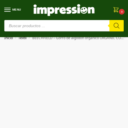
MENU
0
⚠️ Estamos en pruebas. Si algo falla, ¡Perdón!⚠️
Inicio
Textil
BEECHFIELD – Gorro de algodón orgánico ORGANIC COTTON ORIGINAL CUFFED BEANIE
/
/