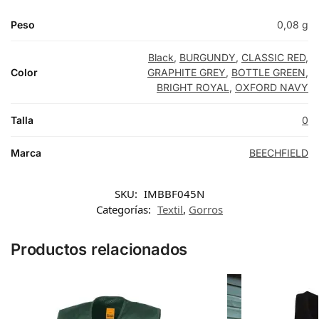
Peso
0,08 g
Black
,
BURGUNDY
,
CLASSIC RED
,
Color
GRAPHITE GREY
,
BOTTLE GREEN
,
BRIGHT ROYAL
,
OXFORD NAVY
Talla
0
Marca
BEECHFIELD
SKU:
IMBBF045N
Categorías:
Textil
,
Gorros
Productos relacionados