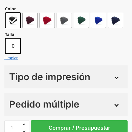
Color
Talla
0
Limpiar
Tipo de impresión
Numero de colores
Pedido múltiple
Sin Imprimir
1 tinta
2 tintas
Todo color
0
Comprar / Presupuestar