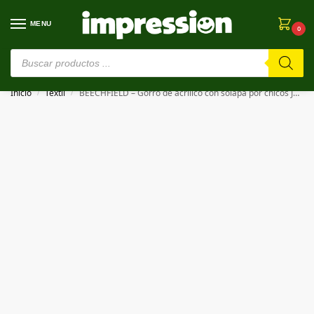
MENU
0
⚠️ Estamos en pruebas. Si algo falla, ¡Perdón!⚠️
Inicio
Textil
BEECHFIELD – Gorro de acrílico con solapa por chicos JUNIOR BEANIE
/
/