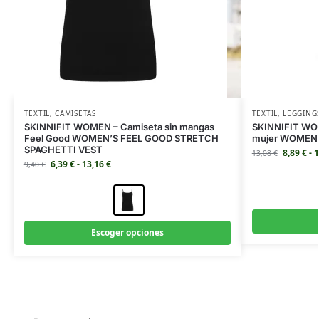
TEXTIL
,
CAMISETAS
TEXTIL
,
LEGGING
SKINNIFIT WOMEN – Camiseta sin mangas
SKINNIFIT WOM
Feel Good WOMEN’S FEEL GOOD STRETCH
mujer WOMEN’
SPAGHETTI VEST
8,89
€
-
1
13,08
€
6,39
€
-
13,16
€
9,40
€
Escoger opciones