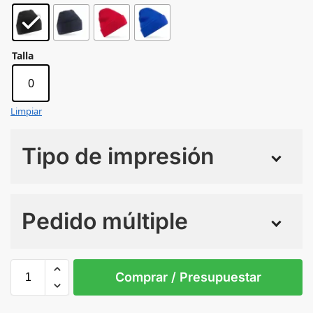
Talla
0
Limpiar
Tipo de impresión
Numero de colores
Pedido múltiple
Sin Imprimir
1 tinta
2 tintas
Todo color
0
Comprar / Presupuestar
Black