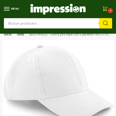
MENU
0
⚠️ Estamos en pruebas. Si algo falla, ¡Perdón!⚠️
Inicio
Textil
BEECHFIELD – Gorra pro-style con 6 paneles PRO-STYLE HEAVY BRUSHED COTTON CAP
/
/