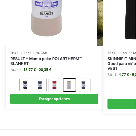
TEXTIL
,
TEXTIL HOGAR
TEXTIL
,
CAMISET
RESULT – Manta polar POLARTHERM™
SKINNIFIT MINI
BLANKET
Good para niñ
VEST
13,77
€
-
28,35
€
20,25
€
4,77
€
-
9
7,01
€
Escoger opciones