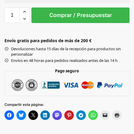
Sin Imprimir
1 tinta
2 tintas
Todo color
0
Comprar / Presupuestar
WHITE/DAMIER BLACK
Envío gratis para pedidos de más de 200 €
BLACK/DAMIER WHITE
Devoluciones hasta 15 días de la recepción para productos sin
personalizar
CLASSIC RED/DAMIER BLACK
Envíos en 48 horas para pedidos realizados antes de las 14 h
Pago seguro
GRAPHITE GREY
BLACK/LIME GREEN
Compartir esta página:
BLACK/YELLOW
BLACK/CLASSIC RED