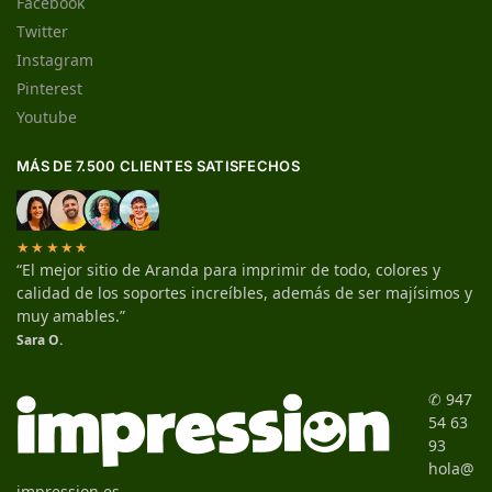
Facebook
Twitter
Instagram
Pinterest
Youtube
MÁS DE 7.500 CLIENTES SATISFECHOS
★★★★★
“El mejor sitio de Aranda para imprimir de todo, colores y
calidad de los soportes increíbles, además de ser majísimos y
muy amables.”
Sara O.
✆ 947
54 63
93
hola@
impression.es