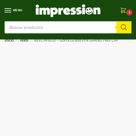
MENU
0
⚠️ Estamos en pruebas. Si algo falla, ¡Perdón!⚠️
Inicio
Textil
BEECHFIELD – Gorra Grand Prix GRAND PRIX CAP
/
/