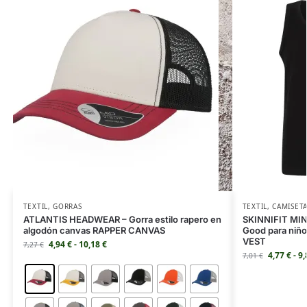
TEXTIL
,
GORRAS
TEXTIL
,
CAMISET
ATLANTIS HEADWEAR – Gorra estilo rapero en
SKINNIFIT MINI
algodón canvas RAPPER CANVAS
Good para niñ
VEST
4,94
€
-
10,18
€
7,27
€
4,77
€
-
9
7,01
€