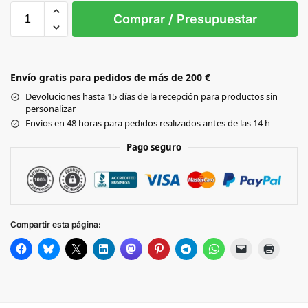
0
Comprar / Presupuestar
WHITE
Envío gratis para pedidos de más de 200 €
Black
Devoluciones hasta 15 días de la recepción para productos sin
personalizar
BURGUNDY
Envíos en 48 horas para pedidos realizados antes de las 14 h
Pago seguro
CLASSIC RED
GRAPHITE GREY
Compartir esta página:
FRENCH NAVY
ROYAL