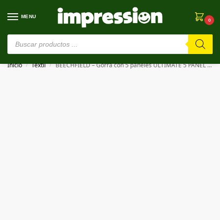
MENU
0
⚠️ Estamos en pruebas. Si algo falla, ¡Perdón!⚠️
Inicio
Textil
BEECHFIELD – Gorra con 5 paneles ULTIMATE 5 PANEL CAP
/
/