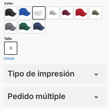
Color
Talla
0
Limpiar
Tipo de impresión
Numero de colores
Pedido múltiple
Sin Imprimir
1 tinta
2 tintas
Todo color