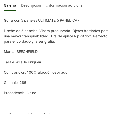
BOTTLE GREEN
Galería
Descripción
Información adicional
LIGHT GREY
Gorra con 5 paneles ULTIMATE 5 PANEL CAP
OLIVE GREEN
Diseño de 5 paneles. Visera precurvada. Ojetes bordados para
una mayor transpirabilidad. Tira de ajuste Rip-Strip™. Perfecto
para el bordado y la serigrafía.
Marca: BEECHFIELD
Tallaje: #Taille unique#
Composición: 100% algodón cepillado.
Gramaje: 285
Procedencia: Chine