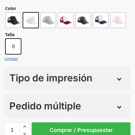
Color
Talla
0
Limpiar
Tipo de impresión
Numero de colores
Pedido múltiple
Sin Imprimir
1 tinta
2 tintas
Todo color
0
Comprar / Presupuestar