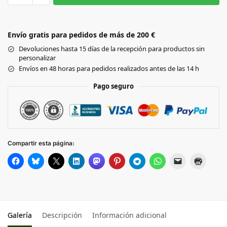
WHITE/WHITE
Envío gratis para pedidos de más de 200 €
BLACK/BLACK
Devoluciones hasta 15 días de la recepción para productos sin
personalizar
CLASSIC RED/WHITE
Envíos en 48 horas para pedidos realizados antes de las 14 h
Pago seguro
LIGHT GREY/LIGHT GREY
PASTEL PINK/PASTEL PINK
Compartir esta página:
FRENCH NAVY/WHITE
OLIVE GREEN/BLACK
Galería
Descripción
Información adicional