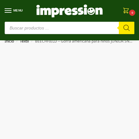
MENU
0
⚠️ Estamos en pruebas. Si algo falla, ¡Perdón!⚠️
Inicio
Textil
BEECHFIELD – Gorra americana para niños JUNIOR SNAPBACK TRUCKER
/
/