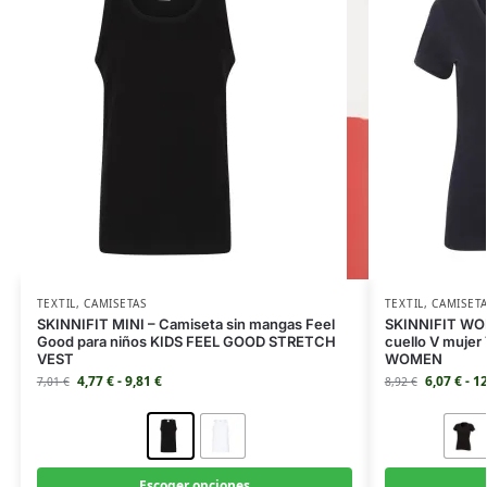
TEXTIL
,
CAMISETAS
TEXTIL
,
CAMISET
SKINNIFIT MINI – Camiseta sin mangas Feel
SKINNIFIT WOM
Good para niños KIDS FEEL GOOD STRETCH
cuello V muje
VEST
WOMEN
4,77
€
-
9,81
€
6,07
€
-
1
7,01
€
8,92
€
Escoger opciones