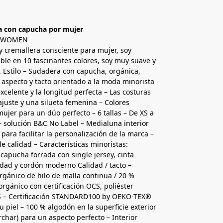
a con capucha por mujer
 /WOMEN
 cremallera consciente para mujer, soy
le en 10 fascinantes colores, soy muy suave y
 Estilo – Sudadera con capucha, orgánica,
aspecto y tacto orientado a la moda minorista
excelente y la longitud perfecta – Las costuras
ajuste y una silueta femenina – Colores
ujer para un dúo perfecto – 6 tallas – De XS a
 – solución B&C No Label – Medialuna interior
 para facilitar la personalización de la marca –
e calidad – Características minoristas:
capucha forrada con single jersey, cinta
idad y cordón moderno Calidad / tacto –
gánico de hilo de malla continua / 20 %
orgánico con certificación OCS, poliéster
RCS – Certificación STANDARD100 by OEKO-TEX®
 piel – 100 % algodón en la superficie exterior
erchar) para un aspecto perfecto – Interior