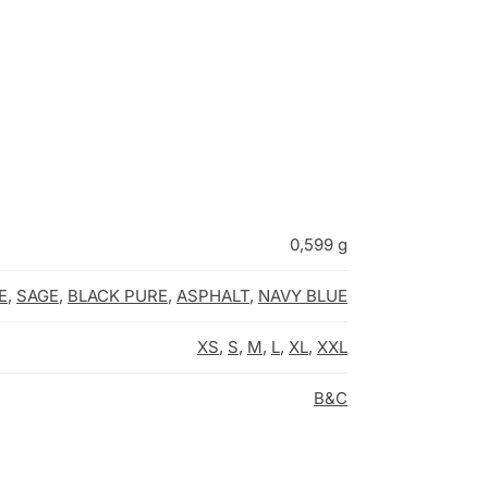
0,599 g
E
,
SAGE
,
BLACK PURE
,
ASPHALT
,
NAVY BLUE
XS
,
S
,
M
,
L
,
XL
,
XXL
B&C