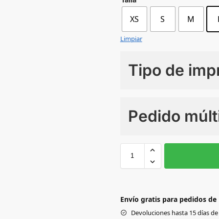
XS
S
M
Limpiar
Tipo de imp
Numero de colores
Pedido múlt
Sin Imprimir
1 tinta
2
L
M
ROYAL
Envío gratis para pedidos de
RED
Devoluciones hasta 15 días de 