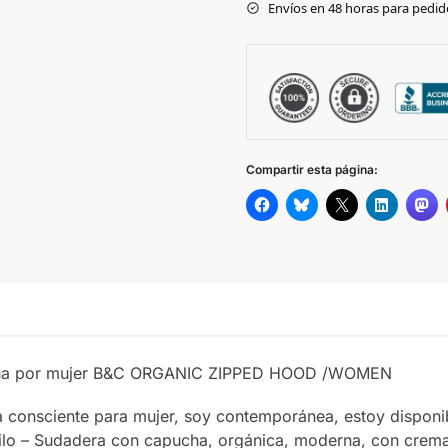
Envíos en 48 horas para pedido
SOFT ROSE
SAGE
BLACK
PURE
Compartir esta página:
HEATHER
GREY
OFF WHITE
ASPHALT
WHITE
ucha por mujer B&C ORGANIC ZIPPED HOOD /WOMEN
NAVY BLUE
 consciente para mujer, soy contemporánea, estoy disponib
ilo – Sudadera con capucha, orgánica, moderna, con cremall