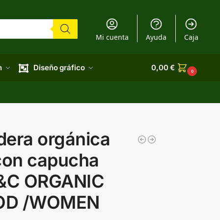
Mi cuenta
Ayuda
Caja
n
Diseño gráfico
0,00
€
0
dera orgánica
con capucha
B&C ORGANIC
OOD /WOMEN