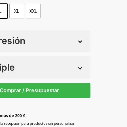
L
XL
XXL
resión
iple
 tintas
Todo color
S
XXL
XL
XS
Comprar / Presupuestar
 más de 200 €
la recepción para productos sin personalizar