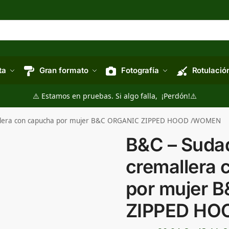
ta
Gran formato
Fotografía
Rotulació
⚠️ Estamos en pruebas. Si algo falla, ¡Perdón!⚠️
allera con capucha por mujer B&C ORGANIC ZIPPED HOOD /WOMEN
B&C – Suda
cremallera 
por mujer 
ZIPPED H