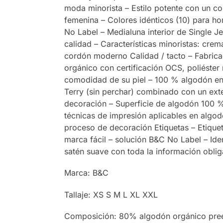
moda minorista – Estilo potente con un cort
femenina – Colores idénticos (10) para ho
No Label – Medialuna interior de Single Je
calidad – Características minoristas: crem
cordón moderno Calidad / tacto – Fabrica
orgánico con certificación OCS, poliéste
comodidad de su piel – 100 % algodón en la
Terry (sin perchar) combinado con un exte
decoración – Superficie de algodón 100 %
técnicas de impresión aplicables en algod
proceso de decoración Etiquetas – Etiqueta
marca fácil – solución B&C No Label – Identi
satén suave con toda la información oblig
Marca: B&C
Tallaje: XS S M L XL XXL
Composición: 80% algodón orgánico pree