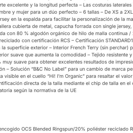
NAVY
e excelente y la longitud perfecta – Las costuras laterales 
mbre y mujer para un dúo perfecto – 6 tallas – De XS a 2XL
rsey en la espalda para facilitar la personalización de la m
allera cubierta de metal, capucha forrada con single jersey,
da con 80 % algodón orgánico de hilo de malla continua / 
r reciclado con certificación RCS – Certificación STANDA
 superficie exterior – Interior French Terry (sin perchar) p
rior suave que aumenta la comodidad – Tejido resistente y
 muy suave para obtener excelentes resultados de impresi
ón – Solución “B&C No Label” para un cambio de marca perfe
 visible en el cuello “Hi! I’m Organic” para resaltar el val
ficación directa de la talla mediante el chip de talla en el c
atoria según la normativa de la UE
ncogido OCS Blended Ringspun/20% poliéster reciclado 