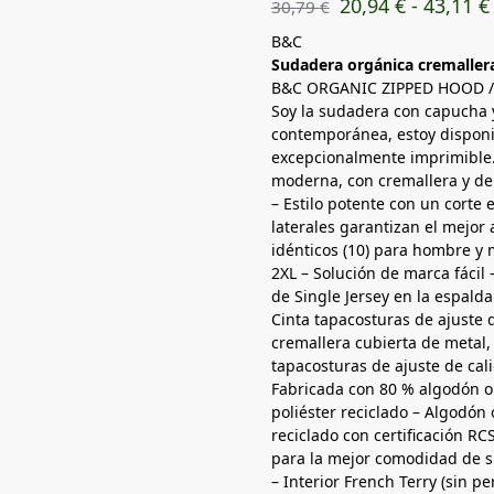
20,94
€
-
43,11
€
30,79
€
B&C
Sudadera orgánica cremaller
B&C ORGANIC ZIPPED HOOD
Soy la sudadera con capucha y
contemporánea, estoy disponib
excepcionalmente imprimible.
moderna, con cremallera y de 
– Estilo potente con un corte 
laterales garantizan el mejor 
idénticos (10) para hombre y m
2XL – Solución de marca fácil
de Single Jersey en la espalda
Cinta tapacosturas de ajuste d
cremallera cubierta de metal, 
tapacosturas de ajuste de cal
Fabricada con 80 % algodón or
poliéster reciclado – Algodón 
reciclado con certificación 
para la mejor comodidad de su
– Interior French Terry (sin p