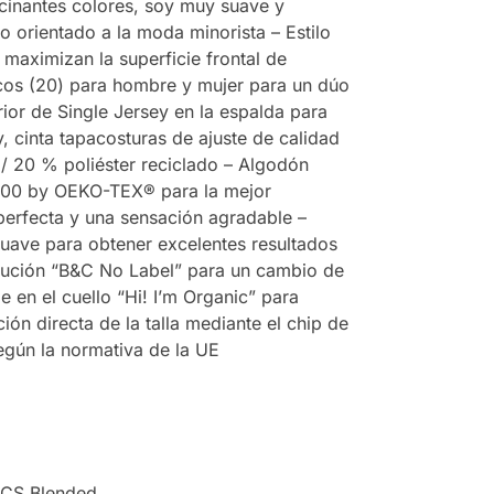
cinantes colores, soy muy suave y
 orientado a la moda minorista – Estilo
s maximizan la superficie frontal de
ticos (20) para hombre y mujer para un dúo
rior de Single Jersey en la espalda para
y, cinta tapacosturas de ajuste de calidad
/ 20 % poliéster reciclado – Algodón
RD100 by OEKO-TEX® para la mejor
 perfecta y una sensación agradable –
suave para obtener excelentes resultados
olución “B&C No Label” para un cambio de
e en el cuello “Hi! I’m Organic” para
ión directa de la talla mediante el chip de
según la normativa de la UE
RCS Blended.