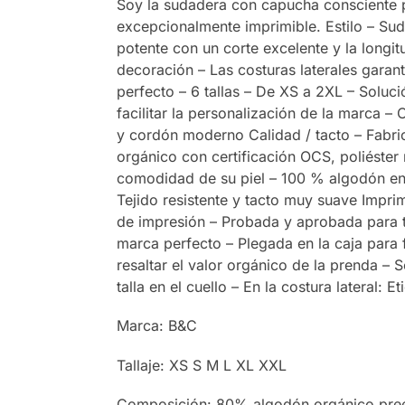
Soy la sudadera con capucha consciente p
excepcionalmente imprimible. Estilo – Su
potente con un corte excelente y la longitu
decoración – Las costuras laterales garan
perfecto – 6 tallas – De XS a 2XL – Soluc
facilitar la personalización de la marca – 
y cordón moderno Calidad / tacto – Fabri
orgánico con certificación OCS, poliéste
comodidad de su piel – 100 % algodón en l
Tejido resistente y tacto muy suave Impri
de impresión – Probada y aprobada para t
marca perfecto – Plegada en la caja para fa
resaltar el valor orgánico de la prenda – S
talla en el cuello – En la costura lateral:
Marca: B&C
Tallaje: XS S M L XL XXL
Composición: 80% algodón orgánico pree