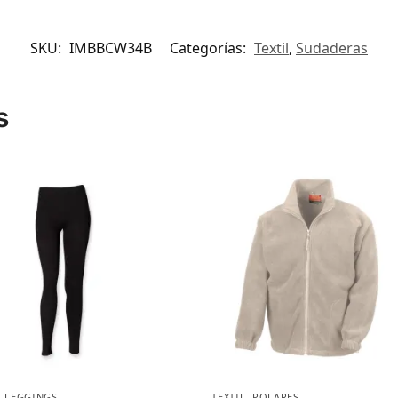
SKU:
IMBBCW34B
Categorías:
Textil
,
Sudaderas
s
,
LEGGINGS
TEXTIL
,
POLARES