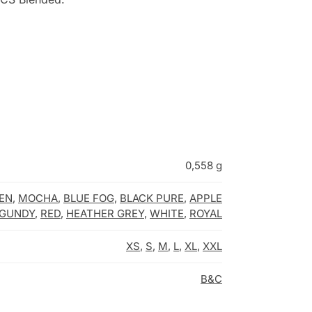
0,558 g
EN
,
MOCHA
,
BLUE FOG
,
BLACK PURE
,
APPLE
GUNDY
,
RED
,
HEATHER GREY
,
WHITE
,
ROYAL
XS
,
S
,
M
,
L
,
XL
,
XXL
B&C