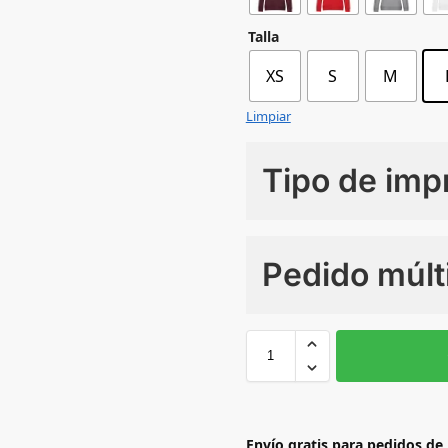
Talla
XS
S
M
Limpiar
Tipo de imp
Numero de colores
Pedido múlt
Sin Imprimir
1 tinta
2
L
M
PURE
ORANGE
YELLOW
Envío gratis para pedidos de