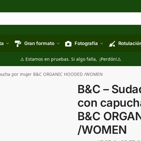
ta
Gran formato
Fotografía
Rotulació
⚠️ Estamos en pruebas. Si algo falla, ¡Perdón!⚠️
capucha por mujer B&C ORGANIC HOODED /WOMEN
B&C – Suda
con capuch
B&C ORGA
/WOMEN