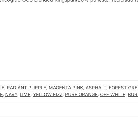
RADIANT
PURPLE
NAVY BLUE
NAVY
UE
,
RADIANT PURPLE
,
MAGENTA PINK
,
ASPHALT
,
FOREST GRE
E
,
NAVY
,
LIME
,
YELLOW FIZZ
,
PURE ORANGE
,
OFF WHITE
,
BUR