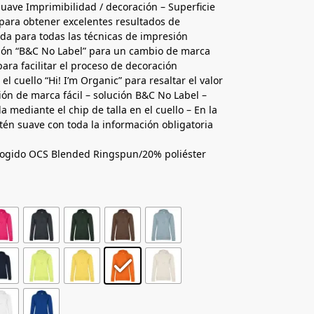
suave Imprimibilidad / decoración – Superficie
ara obtener excelentes resultados de
da para todas las técnicas de impresión
ción “B&C No Label” para un cambio de marca
para facilitar el proceso de decoración
 el cuello “Hi! I’m Organic” para resaltar el valor
ión de marca fácil – solución B&C No Label –
lla mediante el chip de talla en el cuello – En la
atén suave con toda la información obligatoria
ogido OCS Blended Ringspun/20% poliéster