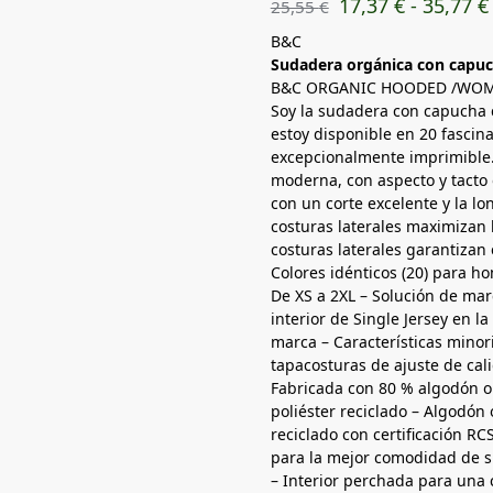
17,37
€
-
35,77
€
25,55
€
B&C
Sudadera orgánica con capuc
B&C ORGANIC HOODED /WO
Soy la sudadera con capucha 
estoy disponible en 20 fascin
excepcionalmente imprimible.
moderna, con aspecto y tacto 
con un corte excelente y la lon
costuras laterales maximizan l
costuras laterales garantizan 
Colores idénticos (20) para ho
De XS a 2XL – Solución de mar
interior de Single Jersey en la
marca – Características minori
tapacosturas de ajuste de cal
Fabricada con 80 % algodón or
poliéster reciclado – Algodón 
reciclado con certificación 
para la mejor comodidad de su
– Interior perchada para una 