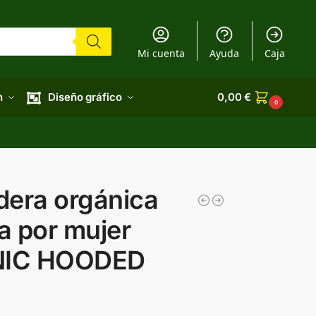
Mi cuenta
Ayuda
Caja
n
Diseño gráfico
0,00
€
0
dera orgánica
a por mujer
NIC HOODED