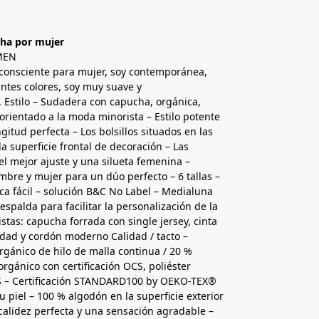
ha por mujer
MEN
consciente para mujer, soy contemporánea,
antes colores, soy muy suave y
 Estilo – Sudadera con capucha, orgánica,
orientado a la moda minorista – Estilo potente
gitud perfecta – Los bolsillos situados en las
a superficie frontal de decoración – Las
el mejor ajuste y una silueta femenina –
mbre y mujer para un dúo perfecto – 6 tallas –
ca fácil – solución B&C No Label – Medialuna
 espalda para facilitar la personalización de la
stas: capucha forrada con single jersey, cinta
idad y cordón moderno Calidad / tacto –
gánico de hilo de malla continua / 20 %
orgánico con certificación OCS, poliéster
RCS – Certificación STANDARD100 by OEKO-TEX®
 piel – 100 % algodón en la superficie exterior
calidez perfecta y una sensación agradable –