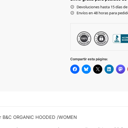
FIZZ
Devoluciones hasta 15 días de 
Envíos en 48 horas para pedido
ROYAL
LIME
RED
Compartir esta página:
SOFT ROSE
SAGE
BLACK
PURE
BLUE FOG
ujer B&C ORGANIC HOODED /WOMEN
HEATHER