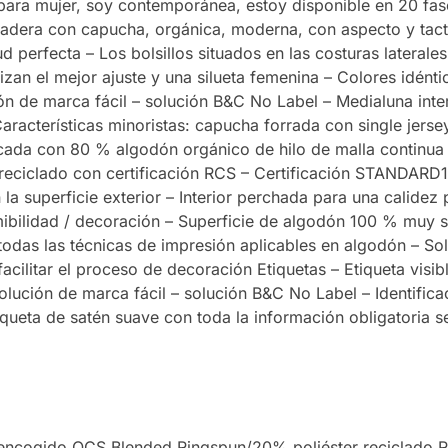
ara mujer, soy contemporánea, estoy disponible en 20 fas
GREY
dadera con capucha, orgánica, moderna, con aspecto y tacto
MOCHA
d perfecta – Los bolsillos situados en las costuras laterale
tizan el mejor ajuste y una silueta femenina – Colores idén
ión de marca fácil – solución B&C No Label – Medialuna inte
BURGUNDY
Características minoristas: capucha forrada con single jerse
cada con 80 % algodón orgánico de hilo de malla continua 
OFF WHITE
r reciclado con certificación RCS – Certificación STANDA
a superficie exterior – Interior perchada para una calidez
ASPHALT
mibilidad / decoración – Superficie de algodón 100 % muy 
odas las técnicas de impresión aplicables en algodón – S
MAGENTA
cilitar el proceso de decoración Etiquetas – Etiqueta visibl
PINK
olución de marca fácil – solución B&C No Label – Identificac
 Etiqueta de satén suave con toda la información obligatoria 
APPLE
GREEN
FOREST
GREEN
WHITE
ncogido OCS Blended Ringspun/20% poliéster reciclado 