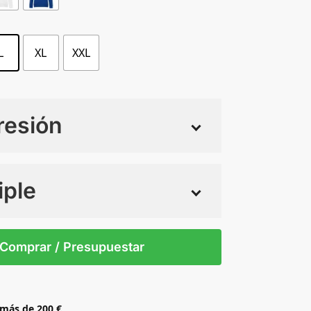
L
XL
XXL
resión
iple
 tintas
Todo color
S
XXL
XL
XS
Comprar / Presupuestar
 más de 200 €