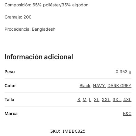
Composición: 65% poliéster/35% algodón.
Gramaje: 200
Procedencia: Bangladesh
Información adicional
Peso
0,352 g
Color
Black
,
NAVY
,
DARK GREY
Talla
S
,
M
,
L
,
XL
,
XXL
,
3XL
,
4XL
Marca
B&C
SKU:
IMBBC825