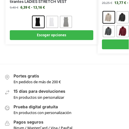
tirantes LADIES STRETCH VEST
13,77
€
-
20,25
€
6,39
€
-
13,16
€
9,40
€
Escoger opciones
Portes gratis
En pedidos de más de 200 €
15 días para devoluciones
En productos sin personalizar
Prueba digital gratuita
En productos con personalización
Pagos seguros
Bizum / MasterCard / Visa / PayPal