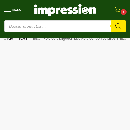
MENU
0
⚠️ Estamos en pruebas. Si algo falla, ¡Perdón!⚠️
Inicio
Textil
B&C – Polo de plialgodón lavable a 60° con bolsillos ENERGY POLO
/
/