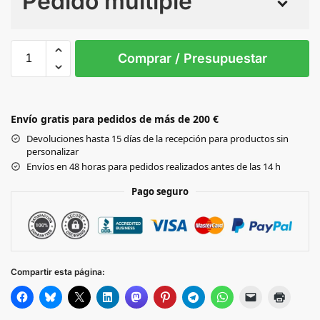
Pedido múltiple
Sin Imprimir
1 tinta
2 tintas
Todo color
3XL
L
M
S
XL
XXL
Comprar / Presupuestar
DARK
GREY
Envío gratis para pedidos de más de 200 €
Black
Devoluciones hasta 15 días de la recepción para productos sin
personalizar
NAVY
Envíos en 48 horas para pedidos realizados antes de las 14 h
Pago seguro
Compartir esta página: