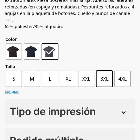
extraordinario. Pieza posterior más larga. Aberturas laterales
reforzadas (en espiga y rematadas). Pespuntes reforzados a 4
agujas en la plaqueta de botones. Cuello y puños de canalé
1×1.
65% poliéster/35% algodón.
Color
Talla
S
M
L
XL
XXL
3XL
4XL
Limpiar
Tipo de impresión
Numero de colores