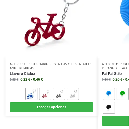
ARTÍCULOS PUBLICITARIOS
,
EVENTOS Y FIESTA
,
GIFTS
ARTÍCULOS PUBLI
AND PREMIUMS
VERANO Y PLAYA
Llavero Ciclex
Pai Pai Stilo
0,22
€
-
0,46
€
0,20
€
-
0
0,33
€
0,30
€
Escoger opciones