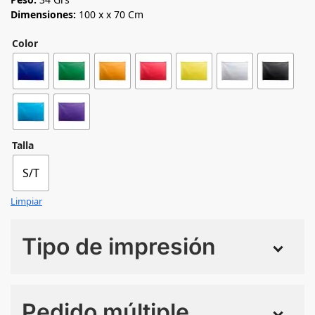
Dimensiones:
100 x x 70 Cm
Color
Talla
S/T
Limpiar
Tipo de impresión
Numero de colores
Pedido múltiple