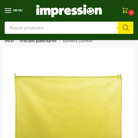
MENU
0
⚠️ Estamos en pruebas. Si algo falla, ¡Perdón!⚠️
Inicio
Artículos publicitarios
Bandera Dambor
/
/