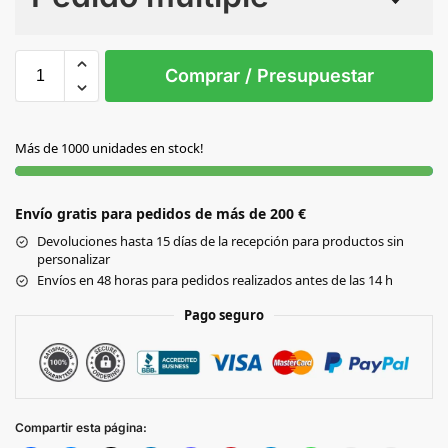
Sin Imprimir
1 tinta
2 tintas
Todo color
S/T
Comprar / Presupuestar
AZUL
Más de 1000 unidades en stock!
AZUL CLARO
Envío gratis para pedidos de más de 200 €
NARANJA
Devoluciones hasta 15 días de la recepción para productos sin
personalizar
AMARILLO
Envíos en 48 horas para pedidos realizados antes de las 14 h
Pago seguro
BLANCO
MORADO
Compartir esta página:
NEGRO