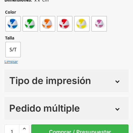
Color
Talla
S/T
Limpiar
Tipo de impresión
Numero de colores
Pedido múltiple
Sin Imprimir
1 tinta
2 tintas
Todo color
S/T
Comprar / Presupuestar