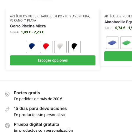
ARTÍCULOS PUBLICITARIOS
,
DEPORTE Y AVENTURA
,
ARTÍCULOS PUBLI
VERANO Y PLAYA
Almohadilla Eg
Gorro Piscina Micra
0,74
€
-
1
1,08
€
1,09
€
-
2,23
€
1,60
€
Escoger opciones
Portes gratis
En pedidos de más de 200 €
15 días para devoluciones
En productos sin personalizar
Prueba digital gratuita
En productos con personalización