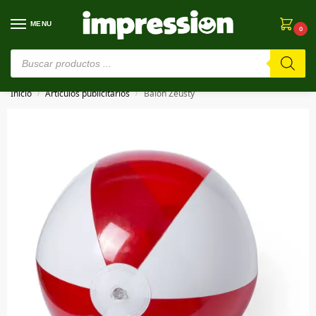
MENU
0
⚠️ Estamos en pruebas. Si algo falla, ¡Perdón!⚠️
Inicio
Artículos publicitarios
Balón Zeusty
/
/