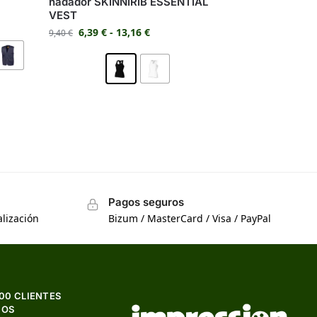
nadador SKINNIRIB ESSENTIAL
VEST
6,39
€
-
13,16
€
9,40
€
Pagos seguros
lización
Bizum / MasterCard / Visa / PayPal
500 CLIENTES
HOS