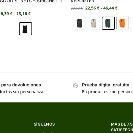
 GOOD STRETCH SPAGHETTI
REPORTER
22,56
€
-
46,44
€
33,17
€
6,39
€
-
13,16
€
s para devoluciones
Prueba digital gratuita
uctos sin personalizar
En productos con persona
SÍGUENOS
MÁS DE 7.
SATISFEC