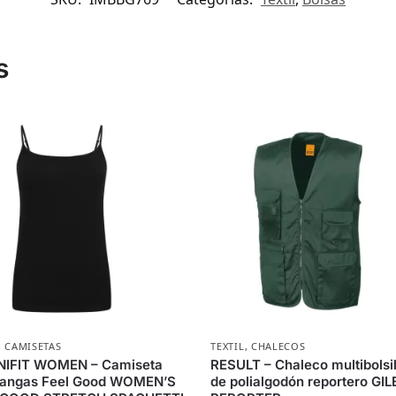
s
,
CAMISETAS
TEXTIL
,
CHALECOS
NIFIT WOMEN – Camiseta
RESULT – Chaleco multibolsil
mangas Feel Good WOMEN’S
de polialgodón reportero GIL