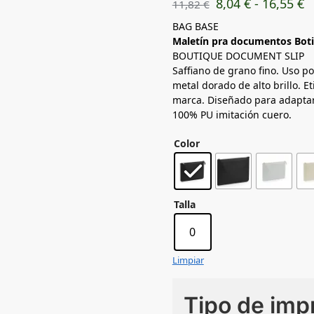
8,04
€
-
16,55
€
11,82
€
BAG BASE
Maletín pra documentos Bot
BOUTIQUE DOCUMENT SLIP
Saffiano de grano fino. Uso po
metal dorado de alto brillo. E
marca. Diseñado para adapta
100% PU imitación cuero.
Color
Talla
0
Limpiar
Tipo de imp