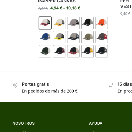
RAPPER CANVAS
FEEL
VEST
4,94
€
-
10,18
€
7,27
€
9,40
€
Portes gratis
15 día
En pedidos de más de 200 €
En prod
NOSOTROS
AYUDA