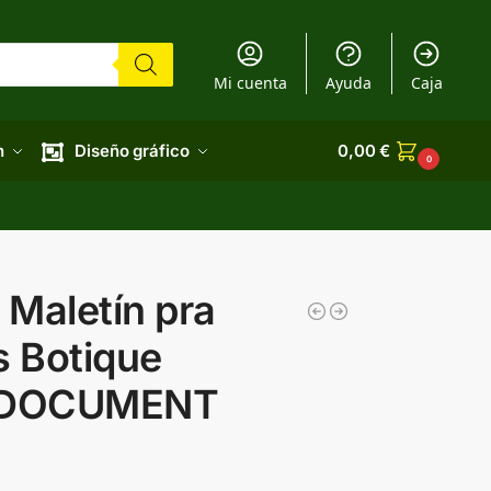
Mi cuenta
Ayuda
Caja
n
Diseño gráfico
0,00
€
0
Maletín pra
 Botique
 DOCUMENT