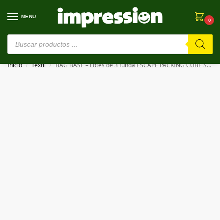
MENU
0
⚠️ Estamos en pruebas. Si algo falla, ¡Perdón!⚠️
Inicio
Textil
BAG BASE – Lotes de 3 funda ESCAPE PACKING CUBE SET
/
/