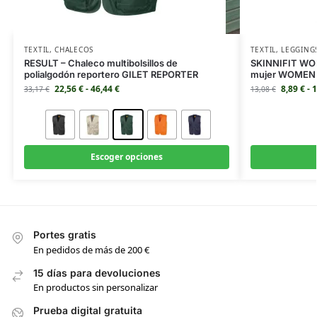
TEXTIL
,
CHALECOS
TEXTIL
,
LEGGING
RESULT – Chaleco multibolsillos de
SKINNIFIT WOM
polialgodón reportero GILET REPORTER
mujer WOMEN’
22,56
€
-
46,44
€
8,89
€
-
1
33,17
€
13,08
€
Escoger opciones
Portes gratis
En pedidos de más de 200 €
15 días para devoluciones
En productos sin personalizar
Prueba digital gratuita