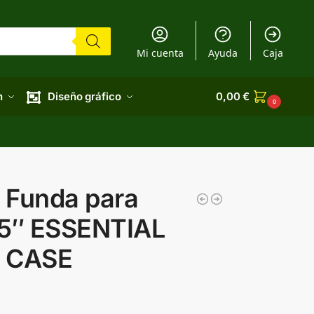
Mi cuenta
Ayuda
Caja
n
Diseño gráfico
0,00
€
0
 Funda para
15″ ESSENTIAL
P CASE