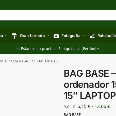
ta
Gran formato
Fotografía
Rotulació
⚠️ Estamos en pruebas. Si algo falla, ¡Perdón!⚠️
or 15″ ESSENTIAL 15″ LAPTOP CASE
BAG BASE –
ordenador 
15″ LAPTO
6,15
€
-
12,66
€
9,04
€
BAG BASE