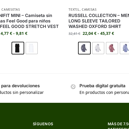
,
CAMISETAS
TEXTIL
,
CAMISAS
IFIT MINI – Camiseta sin
RUSSELL COLLECTION – ME
s Feel Good para niños
LONG SLEEVE TAILORED
 FEEL GOOD STRETCH VEST
WASHED OXFORD SHIRT
4,77
€
-
9,81
€
22,04
€
-
45,37
€
32,41
€
s para devoluciones
Prueba digital gratuita
uctos sin personalizar
En productos con persona
SÍGUENOS
MÁS DE 7.