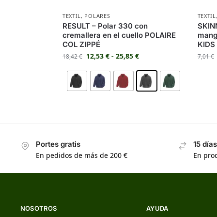
TEXTIL
,
POLARES
TEXTIL
RESULT – Polar 330 con
SKINN
cremallera en el cuello POLAIRE
manga
COL ZIPPÉ
KIDS
12,53
€
-
25,85
€
18,42
€
7,01
€
Portes gratis
15 día
En pedidos de más de 200 €
En prod
NOSOTROS
AYUDA