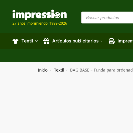
27 años imprimiendo: 1999-2026
Textil
Artículos publicitarios
Impren
Inicio
Textil
BAG BASE – Funda para ordenad
/
/