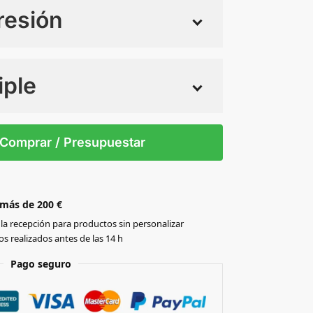
resión
iple
 tintas
Todo color
0
Comprar / Presupuestar
 más de 200 €
la recepción para productos sin personalizar
s realizados antes de las 14 h
Pago seguro