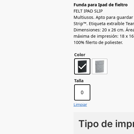
Funda para Ipad de fieltro
FELT IPAD SLIP
Multiusos. Apto para guardar iP
Strip™. Etiqueta extraíble Tea
Dimensiones: 20 x 26 cm. Áre
máxima de impresión: 18 x 16
100% filerto de poliester.
Color
Talla
0
Limpiar
Tipo de imp