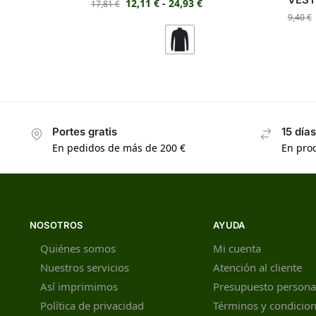
12,11
€
-
24,93
€
17,81
€
9,40
€
Portes gratis
15 día
En pedidos de más de 200 €
En prod
NOSOTROS
AYUDA
Quiénes somos
Mi cuenta
Nuestros servicios
Atención al cliente
Así imprimimos
Presupuesto persona
Política de privacidad
Términos y condicio