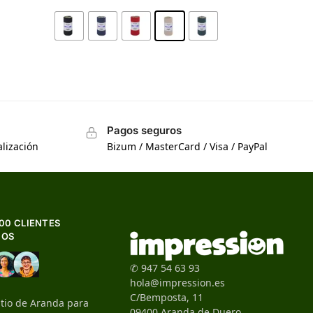
Pagos seguros
lización
Bizum / MasterCard / Visa / PayPal
500 CLIENTES
HOS
✆ 947 54 63 93
hola@impression.es
C/Bemposta, 11
itio de Aranda para
09400 Aranda de Duero