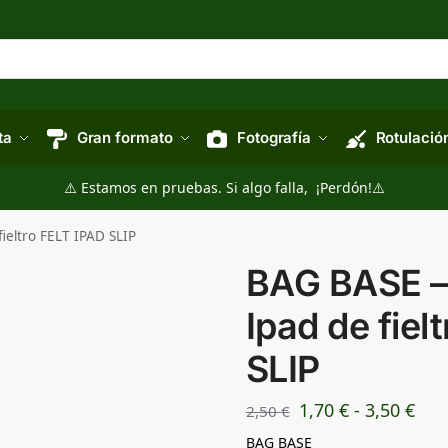
ta
Gran formato
Fotografía
Rotulació
⚠️ Estamos en pruebas. Si algo falla, ¡Perdón!⚠️
ieltro FELT IPAD SLIP
BAG BASE –
Ipad de fiel
SLIP
1,70
€
-
3,50
€
2,50
€
BAG BASE