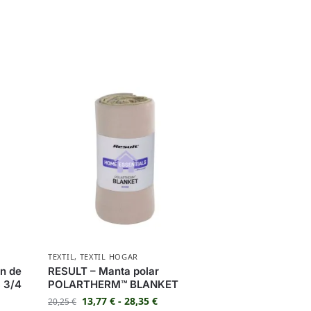
TEXTIL
,
TEXTIL HOGAR
n de
RESULT – Manta polar
 3/4
POLARTHERM™ BLANKET
13,77
€
-
28,35
€
20,25
€