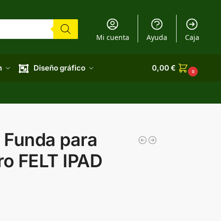
Mi cuenta
Ayuda
Caja
n
Diseño gráfico
0,00
€
0
 Funda para
tro FELT IPAD