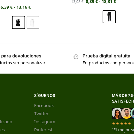
8,89
€
-
18,31
€
13,08
€
6,39
€
-
13,16
€
s para devoluciones
Prueba digital gratuita
uctos sin personalizar
En productos con persona
SÍGUENOS
MÁS DE 7.
SATISFEC
Facebook
Twitter
lizado
Instagram
★★★★★
nes
Pinterest
“El mejor s