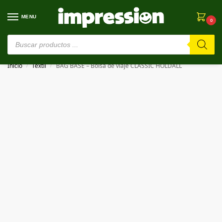
MENU
0
⚠️ Estamos en pruebas. Si algo falla, ¡Perdón!⚠️
Inicio
Textil
BAG BASE – Bolsa de viaje CLASSIC HOLDALL
/
/