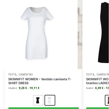
TEXTIL
,
CAMISETAS
TEXTIL
,
CAMISET
SKINNIFIT WOMEN – Vestido camiseta T-
SKINNIFIT WOM
SHIRT DRESS
tirantes LADI
9,28
€
-
19,11
€
6,39
€
-
1
13,65
€
9,40
€