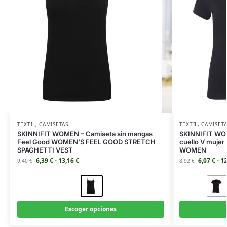
TEXTIL
,
CAMISETAS
TEXTIL
,
CAMISET
SKINNIFIT WOMEN – Camiseta sin mangas
SKINNIFIT WOM
Feel Good WOMEN’S FEEL GOOD STRETCH
cuello V muje
SPAGHETTI VEST
WOMEN
6,39
€
-
13,16
€
6,07
€
-
1
9,40
€
8,92
€
Escoger opciones