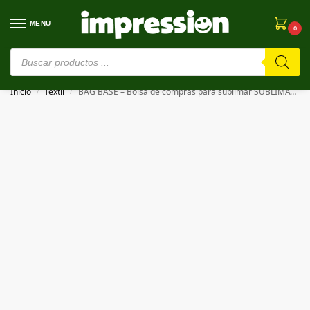
MENU
0
⚠️ Estamos en pruebas. Si algo falla, ¡Perdón!⚠️
Inicio
Textil
BAG BASE – Bolsa de compras para sublimar SUBLIMATION SHOPPER
/
/