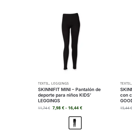
TEXTIL
,
LEGGINGS
TEXTIL
SKINNIFIT MINI – Pantalón de
SKIN
deporte para niños KIDS’
con c
LEGGINGS
GOOD
7,98
€
-
16,44
€
11,74
€
15,44