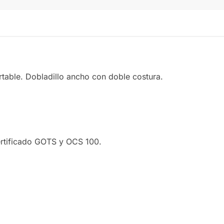
ORGANIC NATURAL
POWDER PINK
table. Dobladillo ancho con doble costura.
rtificado GOTS y OCS 100.