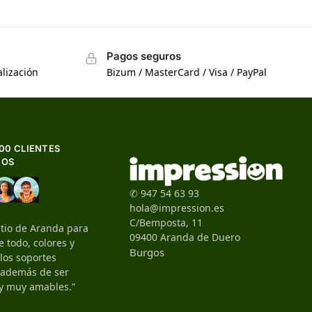
Pagos seguros
lización
Bizum / MasterCard / Visa / PayPal
500 CLIENTES
HOS
✆ 947 54 63 93
hola@impression.es
C/Bemposta, 11
itio de Aranda para
09400 Aranda de Duero
 todo, colores y
Burgos
 los soportes
, además de ser
y muy amables.”