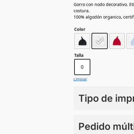
Gorro con nodo decorativo. Et
costura.
100% algodón organico, certi
Color
Talla
0
Limpiar
Tipo de imp
Numero de colores
Pedido múlt