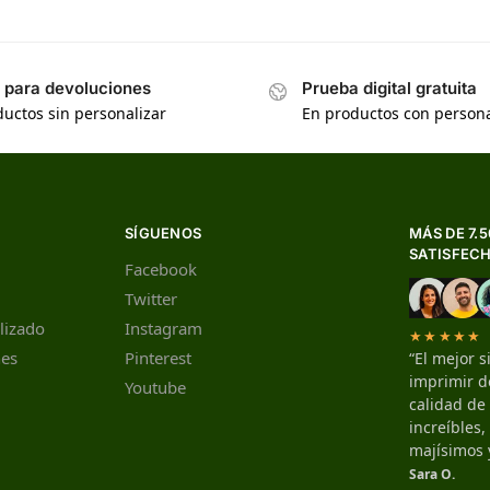
s para devoluciones
Prueba digital gratuita
uctos sin personalizar
En productos con persona
SÍGUENOS
MÁS DE 7.
SATISFEC
Facebook
Twitter
lizado
Instagram
★★★★★
nes
Pinterest
“El mejor s
imprimir de
Youtube
calidad de
increíbles
majísimos 
Sara O.