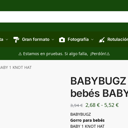
ta
Gran formato
Fotografía
Rotulació
⚠️ Estamos en pruebas. Si algo falla, ¡Perdón!⚠️
BABY 1 KNOT HAT
BABYBUGZ –
bebés BABY
2,68
€
-
5,52
€
3,94
€
BABYBUGZ
Gorro para bebés
BABY 1 KNOT HAT