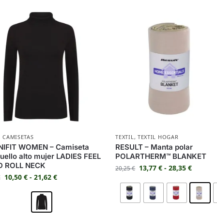
,
CAMISETAS
TEXTIL
,
TEXTIL HOGAR
NIFIT WOMEN – Camiseta
RESULT – Manta polar
uello alto mujer LADIES FEEL
POLARTHERM™ BLANKET
 ROLL NECK
13,77
€
-
28,35
€
20,25
€
10,50
€
-
21,62
€
€