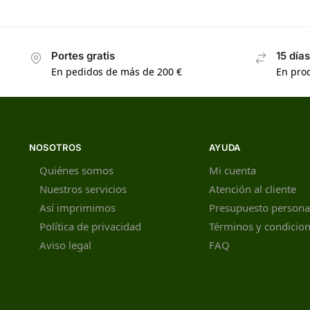
Portes gratis
15 día
En pedidos de más de 200 €
En prod
NOSOTROS
AYUDA
Quiénes somos
Mi cuenta
Nuestros servicios
Atención al cliente
Así imprimimos
Presupuesto persona
Política de privacidad
Términos y condicio
Aviso legal
FAQ