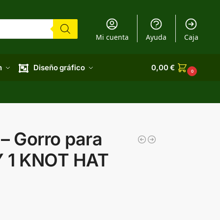
Mi cuenta
Ayuda
Caja
n
Diseño gráfico
0,00
€
0
 Gorro para
 1 KNOT HAT