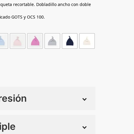
iqueta recortable. Dobladillo ancho con doble
ficado GOTS y OCS 100.
resión
iple