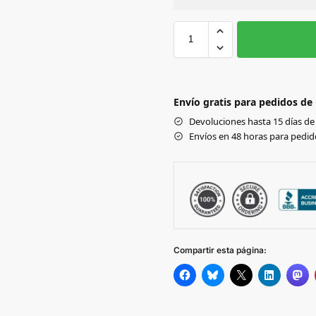
Sin Imprimir
1 tinta
2
WHITE
Envío gratis para pedidos de
RED
Devoluciones hasta 15 días de 
Envíos en 48 horas para pedido
Black
DUSTY BLUE
BUBBLE GUM PINK
Compartir esta página:
HEATHER GREY MELANGE
NAUTICAL NAVY