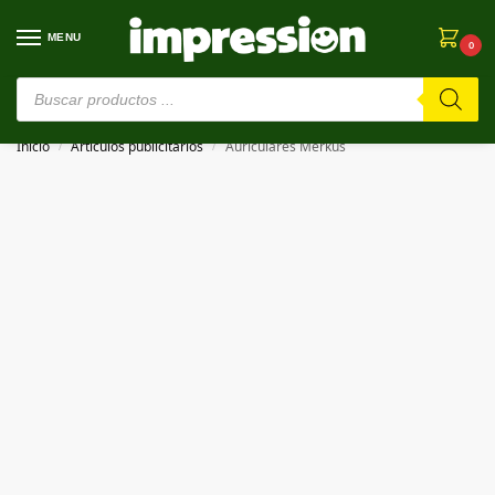
MENU
0
⚠️ Estamos en pruebas. Si algo falla, ¡Perdón!⚠️
Inicio
Artículos publicitarios
Auriculares Merkus
/
/