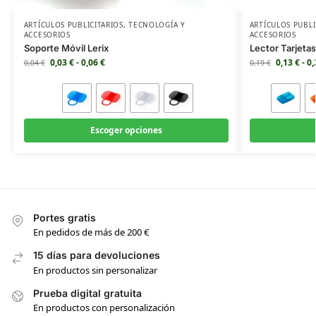
ARTÍCULOS PUBLICITARIOS
,
TECNOLOGÍA Y
ARTÍCULOS PUBLI
ACCESORIOS
ACCESORIOS
Soporte Móvil Lerix
Lector Tarjeta
0,03
€
-
0,06
€
0,13
€
-
0
0,04
€
0,19
€
Escoger opciones
Portes gratis
En pedidos de más de 200 €
15 días para devoluciones
En productos sin personalizar
Prueba digital gratuita
En productos con personalización