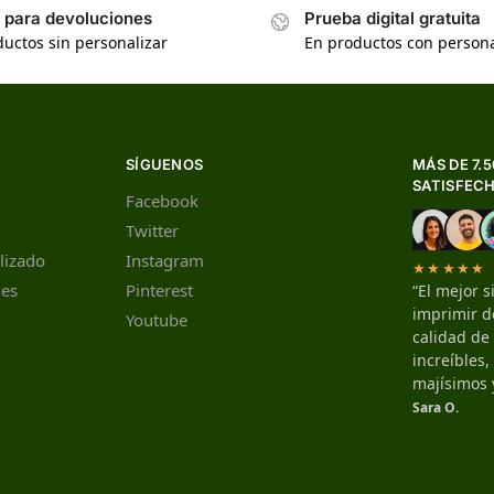
s para devoluciones
Prueba digital gratuita
uctos sin personalizar
En productos con persona
SÍGUENOS
MÁS DE 7.
SATISFEC
Facebook
Twitter
lizado
Instagram
★★★★★
nes
Pinterest
“El mejor s
imprimir de
Youtube
calidad de
increíbles
majísimos 
Sara O.