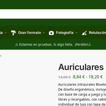
ta
Gran formato
Fotografía
Rotulació
⚠️ Estamos en pruebas. Si algo falla, ¡Perdón!⚠️
n
Auriculares
8,84
€
-
18,20
€
13,00
€
Auriculares intraurales Bluet
De diseño ergonómico, incluye
con base de carga a juego y 
libres y recargables, con cab
individual de lujo con tapa de