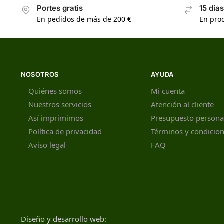
Portes gratis
15 día
En pedidos de más de 200 €
En prod
NOSOTROS
AYUDA
Quiénes somos
Mi cuenta
Nuestros servicios
Atención al cliente
Así imprimimos
Presupuesto persona
Política de privacidad
Términos y condicio
Aviso legal
FAQ
Diseño y desarrollo web: