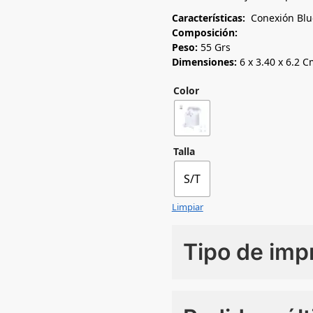
Características:
Conexión Blu
Composición:
Peso:
55 Grs
Dimensiones:
6 x 3.40 x 6.2 C
Color
Talla
S/T
Limpiar
Tipo de imp
Numero de colores