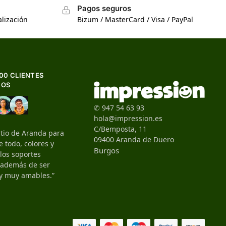
Pagos seguros
lización
Bizum / MasterCard / Visa / PayPal
500 CLIENTES
HOS
✆ 947 54 63 93
hola@impression.es
C/Bemposta, 11
itio de Aranda para
09400 Aranda de Duero
 todo, colores y
Burgos
 los soportes
, además de ser
y muy amables.”