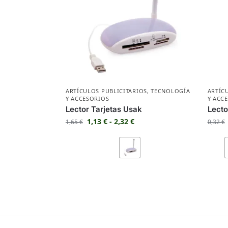
ARTÍCULOS PUBLICITARIOS
,
TECNOLOGÍA
ARTÍC
Y ACCESORIOS
Y ACC
Lector Tarjetas Usak
Lecto
1,13
€
-
2,32
€
1,65
€
0,32
€