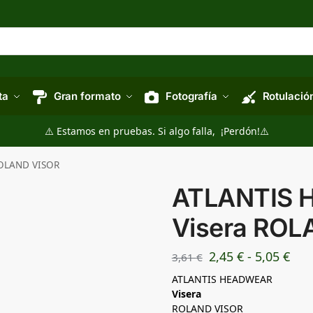
ta
Gran formato
Fotografía
Rotulació
⚠️ Estamos en pruebas. Si algo falla, ¡Perdón!⚠️
ROLAND VISOR
ATLANTIS 
Visera ROL
2,45
€
-
5,05
€
3,61
€
ATLANTIS HEADWEAR
Visera
ROLAND VISOR