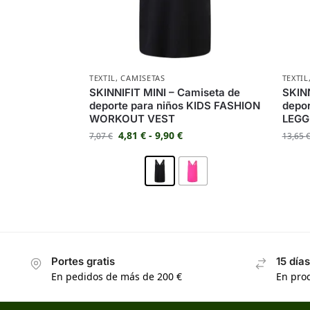
TEXTIL
,
CAMISETAS
TEXTIL
SKINNIFIT MINI – Camiseta de
SKIN
deporte para niños KIDS FASHION
depo
WORKOUT VEST
LEGG
4,81
€
-
9,90
€
7,07
€
13,65
Portes gratis
15 día
En pedidos de más de 200 €
En prod