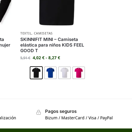
TEXTIL
,
CAMISETAS
ta
SKINNIFIT MINI – Camiseta
mujer
elástica para niños KIDS FEEL
GOOD T
4,02
€
-
8,27
€
5,91
€
Pagos seguros
lización
Bizum / MasterCard / Visa / PayPal