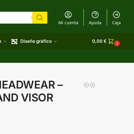
Mi cuenta
Ayuda
Caja
n
Diseño gráfico
0,00
€
0
HEADWEAR –
AND VISOR