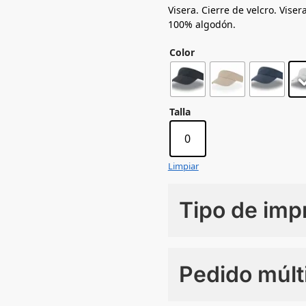
Visera. Cierre de velcro. Vise
100% algodón.
Color
Talla
0
Limpiar
Tipo de imp
Numero de colores
Pedido múlt
Sin Imprimir
1 tinta
2