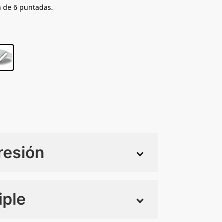
ra de 6 puntadas.
resión
iple
 tintas
Todo color