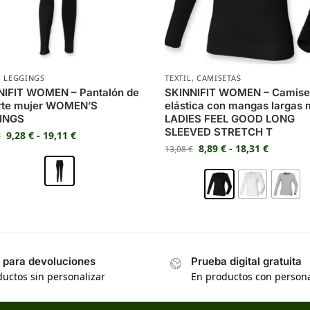
,
LEGGINGS
TEXTIL
,
CAMISETAS
NIFIT WOMEN – Pantalón de
SKINNIFIT WOMEN – Camise
rte mujer WOMEN’S
elástica con mangas largas 
INGS
LADIES FEEL GOOD LONG
SLEEVED STRETCH T
9,28
€
-
19,11
€
€
8,89
€
-
18,31
€
13,08
€
s para devoluciones
Prueba digital gratuita
uctos sin personalizar
En productos con persona