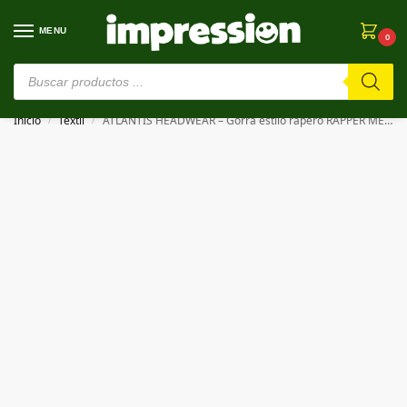
MENU
0
⚠️ Estamos en pruebas. Si algo falla, ¡Perdón!⚠️
Inicio
Textil
ATLANTIS HEADWEAR – Gorra estilo rapero RAPPER MELANGE
/
/