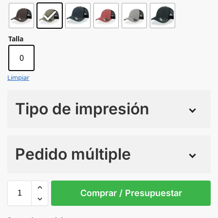
Talla
0
Limpiar
Tipo de impresión
Numero de colores
Pedido múltiple
Sin Imprimir
1 tinta
2 tintas
Todo color
0
Comprar / Presupuestar
KHAKI