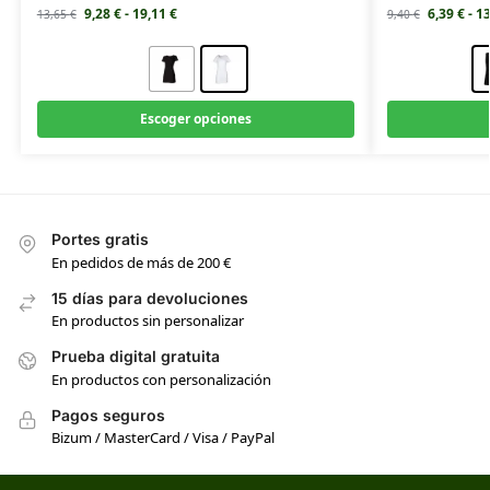
9,28
€
-
19,11
€
6,39
€
-
1
13,65
€
9,40
€
Escoger opciones
Portes gratis
En pedidos de más de 200 €
15 días para devoluciones
En productos sin personalizar
Prueba digital gratuita
En productos con personalización
Pagos seguros
Bizum / MasterCard / Visa / PayPal