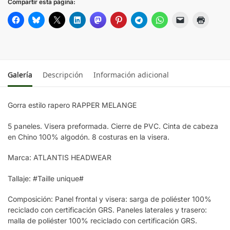
Compartir esta página:
Brown
LIGHT GREY
Galería
Descripción
Información adicional
RED
Gorra estilo rapero RAPPER MELANGE
NAVY
5 paneles. Visera preformada. Cierre de PVC. Cinta de cabeza
DARK GREY
en Chino 100% algodón. 8 costuras en la visera.
Marca: ATLANTIS HEADWEAR
Tallaje: #Taille unique#
Composición: Panel frontal y visera: sarga de poliéster 100%
reciclado con certificación GRS. Paneles laterales y trasero:
malla de poliéster 100% reciclado con certificación GRS.