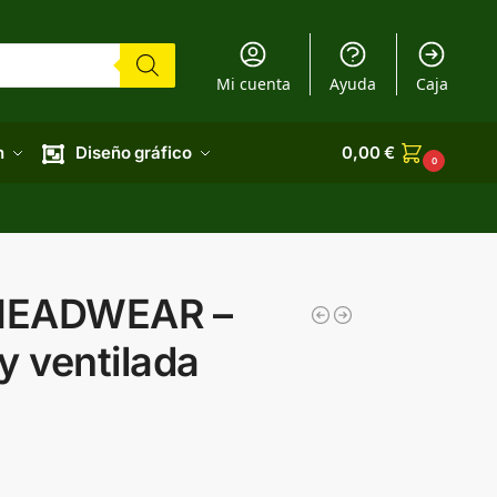
Mi cuenta
Ayuda
Caja
n
Diseño gráfico
0,00
€
0
HEADWEAR –
y ventilada