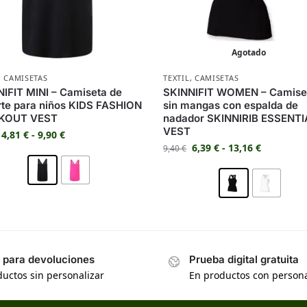
Agotado
,
CAMISETAS
TEXTIL
,
CAMISETAS
IFIT MINI – Camiseta de
SKINNIFIT WOMEN – Camise
te para niños KIDS FASHION
sin mangas con espalda de
KOUT VEST
nadador SKINNIRIB ESSENTI
VEST
4,81
€
-
9,90
€
6,39
€
-
13,16
€
9,40
€
s para devoluciones
Prueba digital gratuita
uctos sin personalizar
En productos con persona