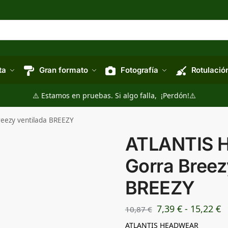
ta
Gran formato
Fotografía
Rotulació
⚠️ Estamos en pruebas. Si algo falla, ¡Perdón!⚠️
ezy ventilada BREEZY
ATLANTIS 
Gorra Breez
BREEZY
7,39
€
-
15,22
€
10,87
€
ATLANTIS HEADWEAR