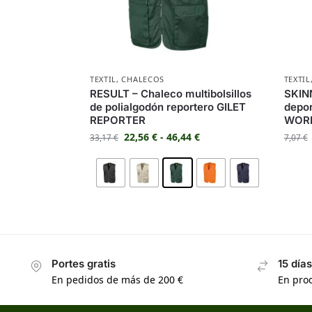
TEXTIL
,
CHALECOS
TEXTIL
RESULT – Chaleco multibolsillos
SKINN
de polialgodón reportero GILET
depor
REPORTER
WOR
22,56
€
-
46,44
€
33,17
€
7,07
€
Portes gratis
15 día
En pedidos de más de 200 €
En prod