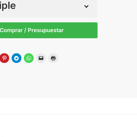
iple
 tintas
Todo color
0
Comprar / Presupuestar