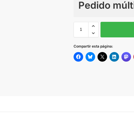
Pedido múlt
Sin Imprimir
1 tinta
2
BURGUNDY
Compartir esta página:
DARK GREY
STONE
ROYAL
NAVY
Black