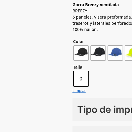
Gorra Breezy ventilada
BREEZY
6 paneles. Visera preformada. 
traseros y laterales perforado
100% nailon.
Color
Talla
0
Limpiar
Tipo de imp
Numero de colores