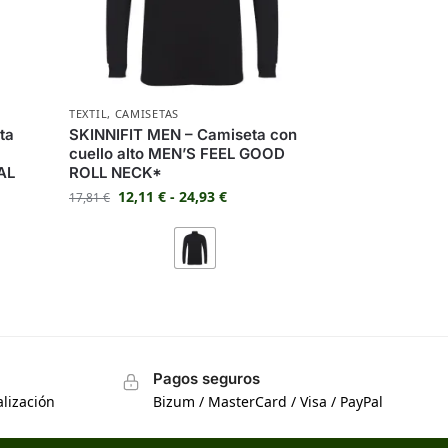
TEXTIL
,
CAMISETAS
ta
SKINNIFIT MEN – Camiseta con
cuello alto MEN’S FEEL GOOD
AL
ROLL NECK*
12,11
€
-
24,93
€
17,81
€
Pagos seguros
lización
Bizum / MasterCard / Visa / PayPal