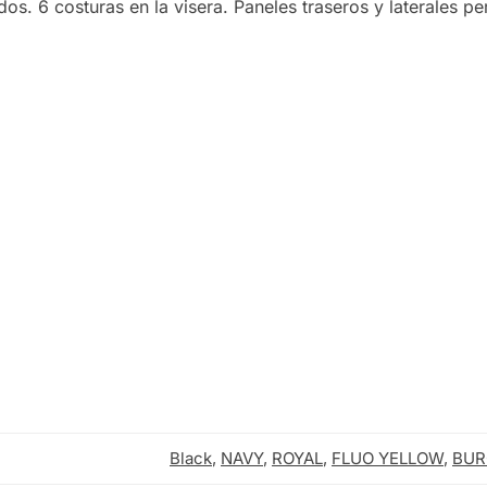
os. 6 costuras en la visera. Paneles traseros y laterales pe
FLUO YELLOW
FLUO FUCHSIA
Black
,
NAVY
,
ROYAL
,
FLUO YELLOW
,
BUR