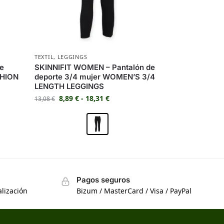
TEXTIL
,
LEGGINGS
de
SKINNIFIT WOMEN – Pantalón de
SHION
deporte 3/4 mujer WOMEN’S 3/4
LENGTH LEGGINGS
8,89
€
-
18,31
€
13,08
€
Pagos seguros
lización
Bizum / MasterCard / Visa / PayPal