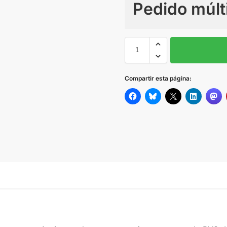
Pedido múlt
Sin Imprimir
1 tinta
2
Black
Compartir esta página:
RED
BURGUNDY
Olive
NAVY
ROYAL