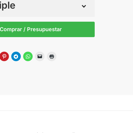
iple
 tintas
Todo color
0
Comprar / Presupuestar