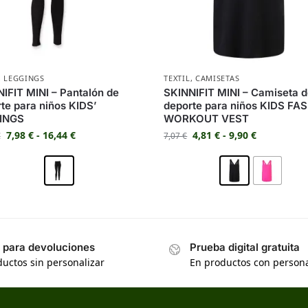
,
LEGGINGS
TEXTIL
,
CAMISETAS
IFIT MINI – Pantalón de
SKINNIFIT MINI – Camiseta 
te para niños KIDS’
deporte para niños KIDS FA
INGS
WORKOUT VEST
7,98
€
-
16,44
€
4,81
€
-
9,90
€
€
7,07
€
s para devoluciones
Prueba digital gratuita
uctos sin personalizar
En productos con persona