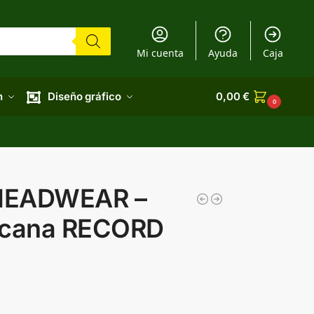
Mi cuenta
Ayuda
Caja
n
Diseño gráfico
0,00
€
0
HEADWEAR –
icana RECORD