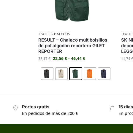
TEXTIL
,
CHALECOS
TEXTIL
RESULT – Chaleco multibolsillos
SKINN
de polialgodón reportero GILET
depor
REPORTER
LEGG
22,56
€
-
46,44
€
33,17
€
11,74
Portes gratis
15 día
En pedidos de más de 200 €
En prod