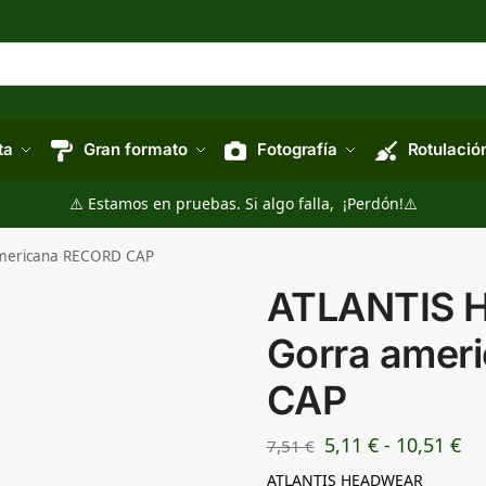
ta
Gran formato
Fotografía
Rotulació
⚠️ Estamos en pruebas. Si algo falla, ¡Perdón!⚠️
mericana RECORD CAP
ATLANTIS 
Gorra amer
CAP
5,11
€
-
10,51
€
7,51
€
ATLANTIS HEADWEAR