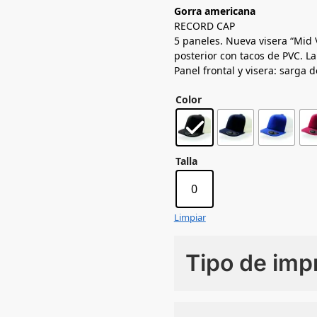
Gorra americana
RECORD CAP
5 paneles. Nueva visera “Mid V
posterior con tacos de PVC. La
Panel frontal y visera: sarga 
Color
Talla
0
Limpiar
Tipo de imp
Numero de colores