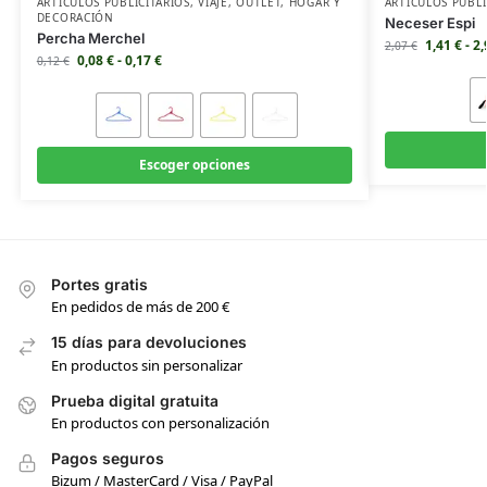
ARTÍCULOS PUBLICITARIOS
,
VIAJE
,
OUTLET
,
HOGAR Y
ARTÍCULOS PUBLI
DECORACIÓN
Neceser Espi
Percha Merchel
1,41
€
-
2
2,07
€
0,08
€
-
0,17
€
0,12
€
Escoger opciones
Portes gratis
En pedidos de más de 200 €
15 días para devoluciones
En productos sin personalizar
Prueba digital gratuita
En productos con personalización
Pagos seguros
Bizum / MasterCard / Visa / PayPal