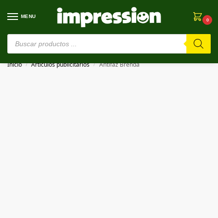
MENU
0
⚠️ Estamos en pruebas. Si algo falla, ¡Perdón!⚠️
Inicio
Artículos publicitarios
Antifaz Brenda
/
/